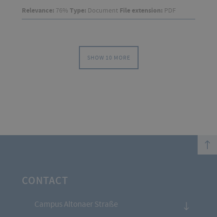
Relevance:
76%
Type:
Document
File extension:
PDF
SHOW 10 MORE
top
CONTACT
Campus Altonaer Straße