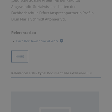
„Jüdische Soziale Arbeit“ An der Fakultät
Angewandte Sozialwissenschaften der
Fachhochschule Erfurt Ansprechpartnerin Prof.in
Dr.in Maria Schmidt Altonaer Str.
Referenced at:
Bachelor Jewish Social Work
MORE
Relevance:
100%
Type:
Document
File extension:
PDF