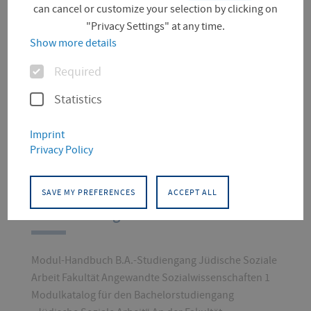
can cancel or customize your selection by clicking on
"Privacy Settings" at any time.
Show more details
Options
Required
Statistics
Imprint
Privacy Policy
SAVE MY PREFERENCES
ACCEPT ALL
Modulkatalog
Modul-Handbuch B.A.-Studiengang Jüdische Soziale
Arbeit Fakultät Angewandte Sozialwissenschaften 1
Modulkatalog für den Bachelorstudiengang