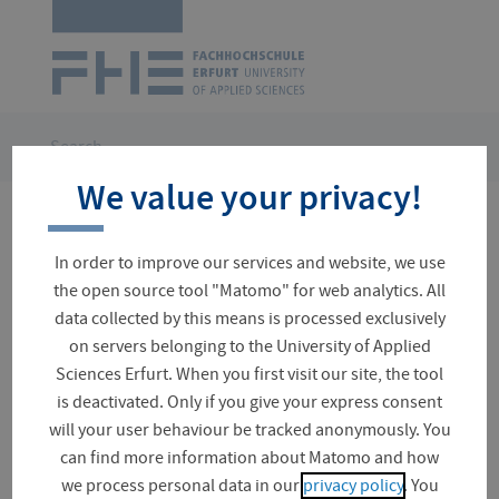
Logo
of
UAS
Erfurt
Skip
navigation
You
Search
are
We value your privacy!
here:
45 results for your search
In order to improve our services and website, we use
the open source tool "Matomo" for web analytics. All
data collected by this means is processed exclusively
on servers belonging to the University of Applied
Suchfeld
Sciences Erfurt. When you first visit our site, the tool
is deactivated. Only if you give your express consent
will your user behaviour be tracked anonymously. You
can find more information about Matomo and how
Document (45)
we process personal data in our
privacy policy
. You