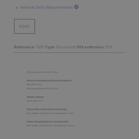
General Entry Requirements
MORE
Relevance:
76%
Type:
Document
File extension:
PDF