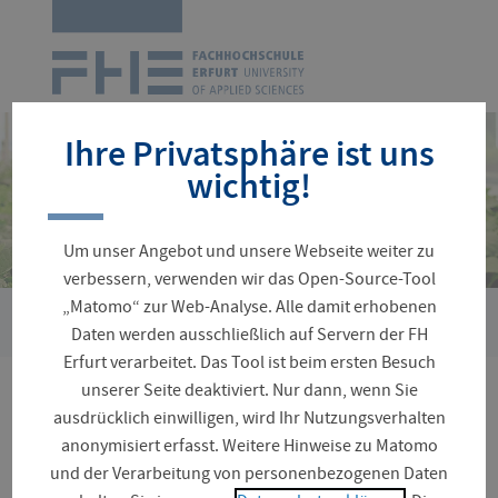
Zur
Startseite
Navigation
überspringen
Ihre Privatsphäre ist uns
wichtig!
Um unser Angebot und unsere Webseite weiter zu
verbessern, verwenden wir das Open-Source-Tool
„Matomo“ zur Web-Analyse. Alle damit erhobenen
Sie
Forschungsstelle für gartenbauliche Kulturpflanzen (FGK)
Daten werden ausschließlich auf Servern der FH
sind
Erfurt verarbeitet. Das Tool ist beim ersten Besuch
hier:
unserer Seite deaktiviert. Nur dann, wenn Sie
Forschungsstelle für
ausdrücklich einwilligen, wird Ihr Nutzungsverhalten
anonymisiert erfasst. Weitere Hinweise zu Matomo
gartenbauliche
und der Verarbeitung von personenbezogenen Daten