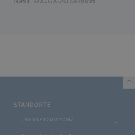
Telefon:
+49 361 6700-3451 (Sekretariat)
top
STANDORTE
Campus Altonaer Straße