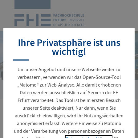
Zur
Startseite
Navigation
überspringen
Ihre Privatsphäre ist uns
wichtig!
Um unser Angebot und unsere Webseite weiter zu
verbessern, verwenden wir das Open-Source-Tool
„Matomo“ zur Web-Analyse. Alle damit erhobenen
Sie
Suche
Daten werden ausschließlich auf Servern der FH
sind
Erfurt verarbeitet. Das Tool ist beim ersten Besuch
hier:
unserer Seite deaktiviert. Nur dann, wenn Sie
Ihre Seitensuche ergab 16
ausdrücklich einwilligen, wird Ihr Nutzungsverhalten
anonymisiert erfasst. Weitere Hinweise zu Matomo
Treffer
und der Verarbeitung von personenbezogenen Daten