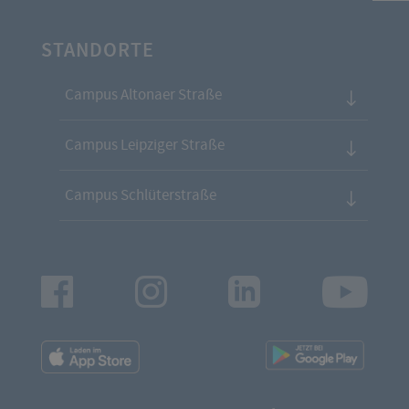
STANDORTE
Campus Altonaer Straße
Campus Leipziger Straße
Campus Schlüterstraße
Facebook
Instagram
LinkedIn
Youtu
App
App
Downloads
Downl