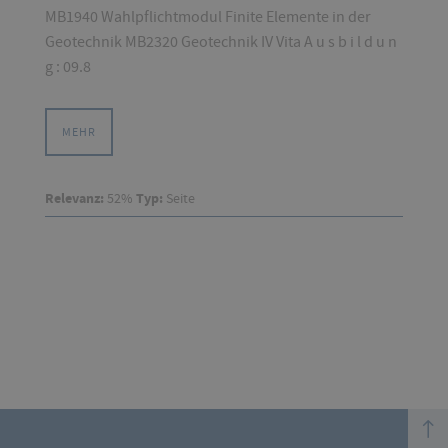
MB1940 Wahlpflichtmodul Finite Elemente in der
Geotechnik MB2320 Geotechnik IV Vita A u s b i l d u n
g : 09.8
MEHR
Relevanz:
52%
Typ:
Seite
top