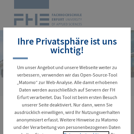
Zur
Startseite
Navigation
überspringen
Ihre Privatsphäre ist uns
wichtig!
Um unser Angebot und unsere Webseite weiter zu
verbessern, verwenden wir das Open-Source-Tool
„Matomo“ zur Web-Analyse. Alle damit erhobenen
Sie
Suche
Daten werden ausschließlich auf Servern der FH
sind
Erfurt verarbeitet. Das Tool ist beim ersten Besuch
hier:
unserer Seite deaktiviert. Nur dann, wenn Sie
Ihre Seitensuche ergab 5
ausdrücklich einwilligen, wird Ihr Nutzungsverhalten
anonymisiert erfasst. Weitere Hinweise zu Matomo
Treffer
und der Verarbeitung von personenbezogenen Daten