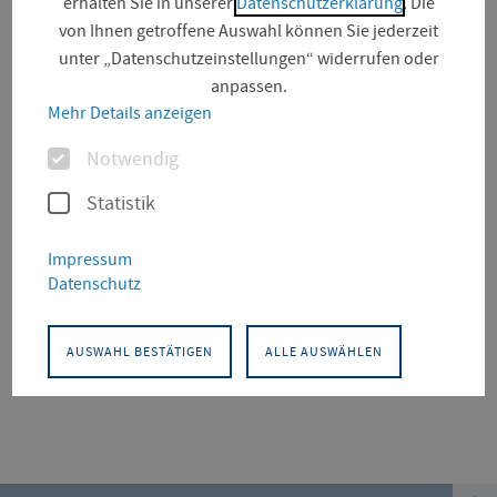
erhalten Sie in unserer
Datenschutzerklärung
. Die
von Ihnen getroffene Auswahl können Sie jederzeit
unter „Datenschutzeinstellungen“ widerrufen oder
anpassen.
Suchfeld
Mehr Details anzeigen
Optionen
Notwendig
Projekt (0)
Statistik
Impressum
Datenschutz
Für diese Facette hat die Suche keine Treffer
ergeben.
AUSWAHL BESTÄTIGEN
ALLE AUSWÄHLEN
top