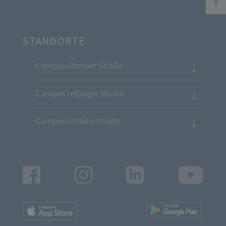
STANDORTE
Campus Altonaer Straße
Campus Leipziger Straße
Campus Schlüterstraße
Facebook
Instagram
LinkedIn
Youtu
App
App
Downloads
Downl