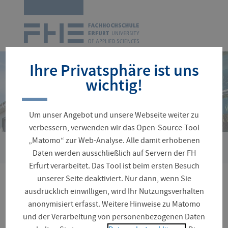
Zur
Startseite
Navigation
überspringen
Ihre Privatsphäre ist uns
wichtig!
Um unser Angebot und unsere Webseite weiter zu
verbessern, verwenden wir das Open-Source-Tool
„Matomo“ zur Web-Analyse. Alle damit erhobenen
Sie
Suche
Daten werden ausschließlich auf Servern der FH
sind
Erfurt verarbeitet. Das Tool ist beim ersten Besuch
hier:
unserer Seite deaktiviert. Nur dann, wenn Sie
Ihre Seitensuche ergab
ausdrücklich einwilligen, wird Ihr Nutzungsverhalten
anonymisiert erfasst. Weitere Hinweise zu Matomo
keine Treffer
und der Verarbeitung von personenbezogenen Daten