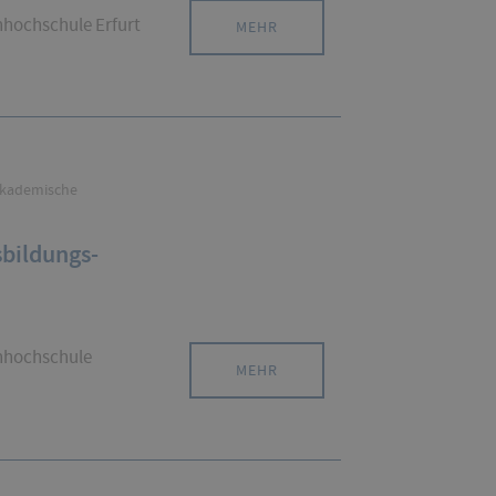
hhochschule Erfurt
MEHR
akademische
sbildungs-
chhochschule
MEHR