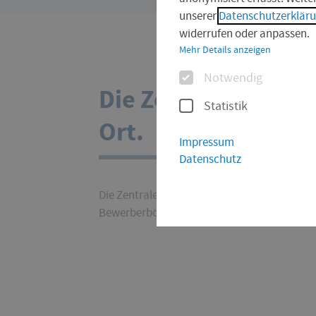
sind
unserer
Datenschutzerklär
hier:
widerrufen oder anpassen.
Mehr Details anzeigen
Optionen
Notwendig
Die Zentrale Studie
Statistik
Ort.
Impressum
Datenschutz
Die Zentrale Studienberatung steht Studieni
Bewerberbörsen und Aktionstagen für Infor