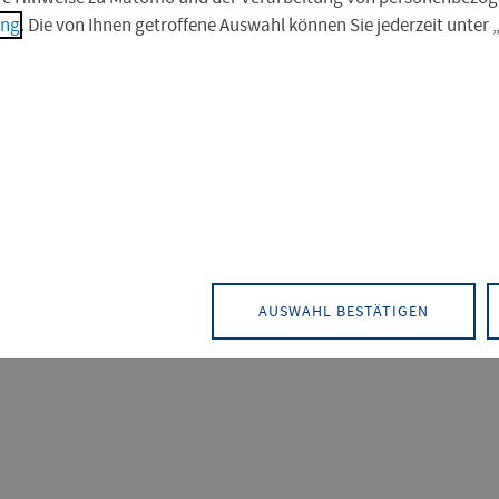
ung
. Die von Ihnen getroffene Auswahl können Sie jederzeit unter
nberatung für Sie vor
nteressierten das ganze Jahr über auf Messen,
AUSWAHL BESTÄTIGEN
mationen zur Verfügung.