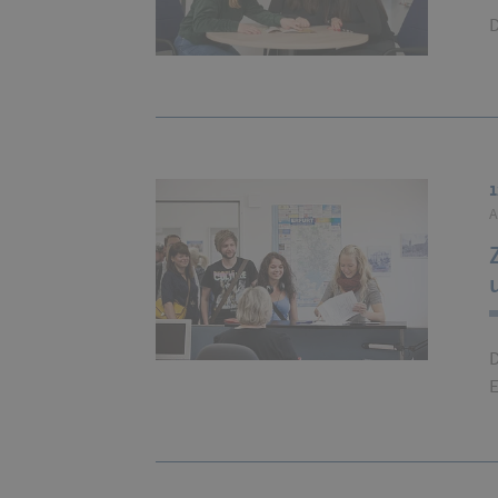
D
1
A
D
E