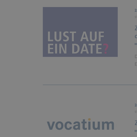
2
s
D
E
2
s