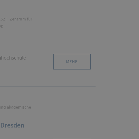
.52
Zentrum für
ng
chhochschule
MEHR
 und akademische
e Dresden