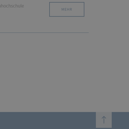
chhochschule
MEHR
top