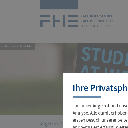
Navigation
Zur
überspringen
Startseit
© Fachhochschule Erfurt
Studienangebot
Forschungsprofil
International Office
Stellenangebote
Aktuelles
Ihre Privatsph
Studienorganisation
Wissenschaftlicher Nachwuchs
Incoming
Jobs für Studierende
Hochschulleitung
Um unser Angebot und unser
Gründungsservice
Verwaltung
Analyse. Alle damit erhoben
ersten Besuch unserer Seite
›
Sie
Angebote Studium und Weiterbildung
Hoc
anonymisiert erfasst. Weit