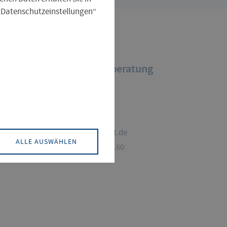
 „Datenschutzeinstellungen“
Zentrale Studienberatung
Maria Schiefner
+49 361 6700-7555
beratung@fh-erfurt.de
ALLE AUSWÄHLEN
Altonaer Straße 25 | 6.E.60