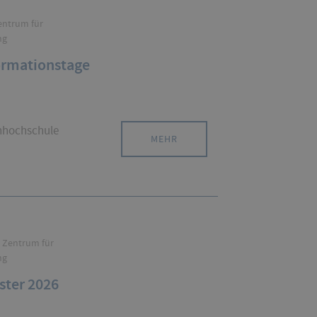
ntrum für
ng
ormationstage
chhochschule
MEHR
Zentrum für
ng
ster 2026