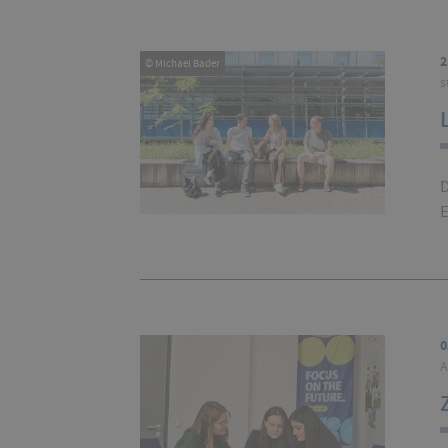
2
© Michael Bader
s
D
E
0
A