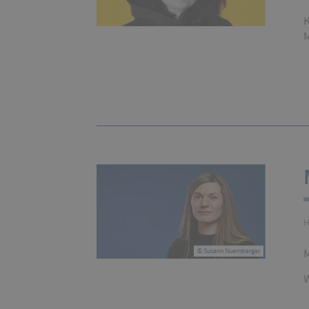
K
M
H
M
© Susann Nuernberger
W