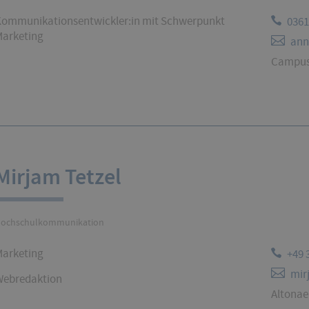
ommunikationsentwickler:in mit Schwerpunkt
0361
arketing
ann
Campus 
Mirjam Tetzel
ochschulkommunikation
arketing
+49 
mir
ebredaktion
Altonaer