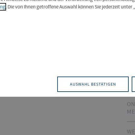
ung
. Die von Ihnen getroffene Auswahl können Sie jederzeit unter
kation
Nü
IM
 Anlaufstelle für alle Fragen rund um die
ST
rketing und Corporate Design sowie die
AK
AUSWAHL BESTÄTIGEN
 Fachhochschule Erfurt.
ON
ME
WE