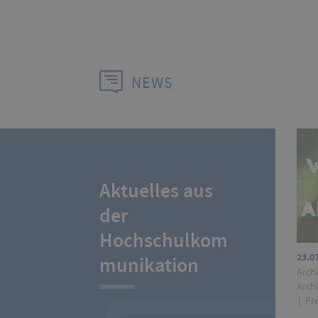
NEWS
Aktuelles aus
der
Hochschulkom
23.0
munikation
Arch
Arch
Pre