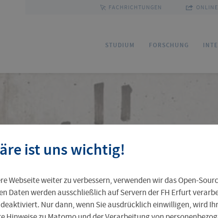
FACHRICHTUNGEN
ONLINE
e
STUDIUM
FORSCHUNG
INT
Bewerbung
Forschungsservice
Sprachenzentrum
Ihre Professur an der FH Erfurt
Fakultäten und Fachrichtungen
Ho
Fo
Pa
FU
Gr
äre ist uns wichtig!
Service und Beratung
Kommission Forschung und Transfer
Outgoing
Leben in Erfurt
Personenverzeichnis
St
Ak
Pr
In
Pr
e Webseite weiter zu verbessern, verwenden wir das Open-Sour
Weiterbildungsangebot
Zentrale Einrichtungen
Ta
Al
en Daten werden ausschließlich auf Servern der FH Erfurt verarbei
 deaktiviert. Nur dann, wenn Sie ausdrücklich einwilligen, wird I
nikation
ere Hinweise zu Matomo und der Verarbeitung von personenbezoge