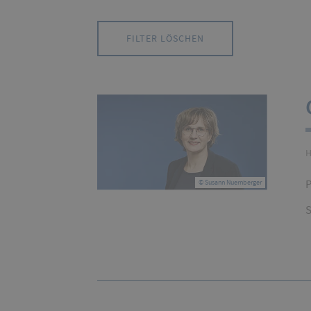
Liste
Liste
wird
wird
FILTER LÖSCHEN
automatisch
auto
aktualisiert.
aktua
H
P
© Susann Nuernberger
S