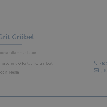
Liste
wird
matisch
automatisch
lisiert.
aktualisiert.
Grit Gröbel
ochschulkommunikation
resse- und Öffentlichkeitsarbeit
+49 
gri
ocial Media