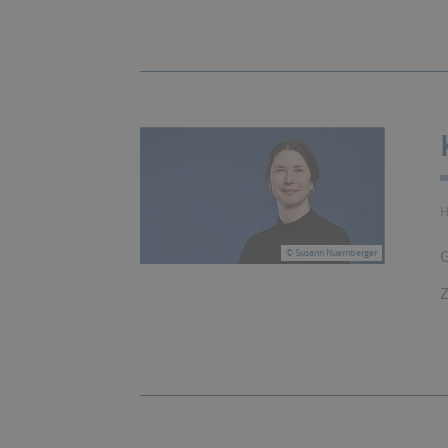
H
G
© Susann Nuernberger
Z