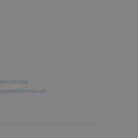
Liste
wird
automatisch
aktualisiert.
361 6700-7054
t.groebel@fh-erfurt.de