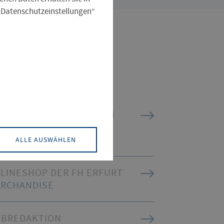
 „Datenschutzeinstellungen“
tzliche Links
MER AUF DEM NEUESTEN
AND
TUELLES
ALLE AUSWÄHLEN
LINESHOP DER FH ERFURT
RCHANDISE
BREDAKTION