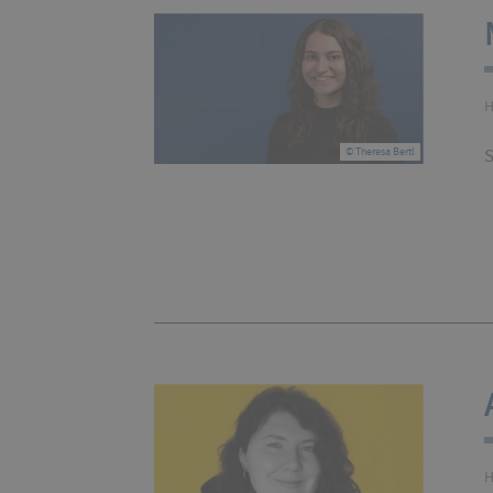
H
S
© Theresa Bertl
H