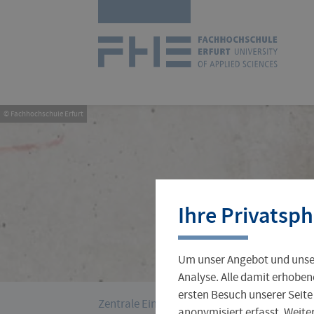
Navigation
Zur
überspringen
Startseit
© Fachhochschule Erfurt
Studienangebot
Forschungsprofil
International Office
Stellenangebote
Aktuelles
Ihre Privatsph
Studienorganisation
Wissenschaftlicher Nachwuchs
Incoming
Jobs für Studierende
Hochschulleitung
Um unser Angebot und unser
Gründungsservice
Verwaltung
Analyse. Alle damit erhoben
ersten Besuch unserer Seite
›
Sie
Zentrale Einrichtungen
Hochschulkommu
anonymisiert erfasst. Weit