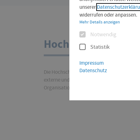
sind
unserer
Datenschutzerklär
hier:
widerrufen oder anpassen.
Mehr Details anzeigen
Optionen
Notwendig
Hochschulkommuni
Statistik
Impressum
Datenschutz
Die Hochschulkommunikation ist die zentrale
externe und interne Kommunikation, das Ma
Organisation zentraler Veranstaltungen der