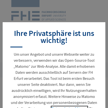
Zur
Startseite
Navigation
überspringen
Ihre Privatsphäre ist uns
wichtig!
Um unser Angebot und unsere Webseite weiter zu
verbessern, verwenden wir das Open-Source-Tool
„Matomo“ zur Web-Analyse. Alle damit erhobenen
›
›
Sie
Zentrale Einrichtungen
International Office
Projekte un
Daten werden ausschließlich auf Servern der FH
sind
Erfurt verarbeitet. Das Tool ist beim ersten Besuch
hier:
unserer Seite deaktiviert. Nur dann, wenn Sie
Projekte und Initiativen
ausdrücklich einwilligen, wird Ihr Nutzungsverhalten
anonymisiert erfasst. Weitere Hinweise zu Matomo
und der Verarbeitung von personenbezogenen Daten