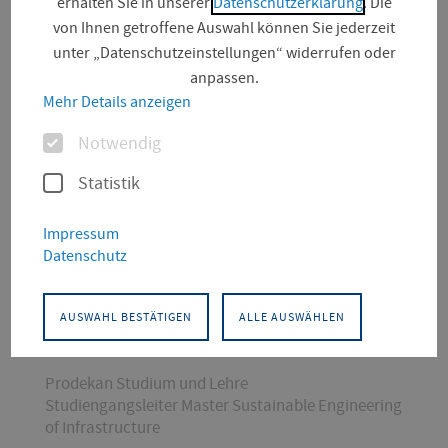
erhalten Sie in unserer
Datenschutzerklärung
. Die
von Ihnen getroffene Auswahl können Sie jederzeit
unter „Datenschutzeinstellungen“ widerrufen oder
anpassen.
Mehr Details anzeigen
Optionen
Notwendig
Statistik
KONTAKT
Impressum
Datenschutz
Bauingenieurwesen
Bauingenieurwesen und
Konservierung/Restaurierung
AUSWAHL BESTÄTIGEN
ALLE AUSWÄHLEN
Berufungsgebiet:
Baustoffkunde und Bauwerksdiagnostik
Prodekan Studium und Lehre
Studiengangsleiter Master Sustainable Engineering
of Infrastructure