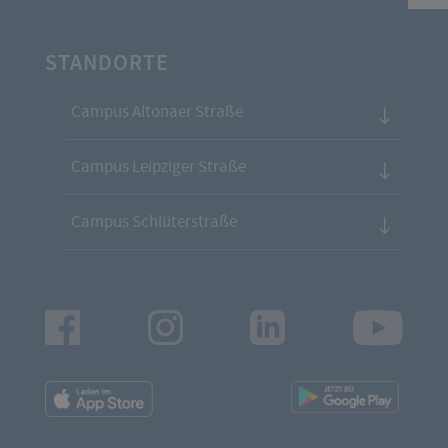
STANDORTE
Campus Altonaer Straße
Campus Leipziger Straße
Campus Schlüterstraße
Facebook
Instagram
LinkedIn
Youtu
App
App
Downloads
Downl