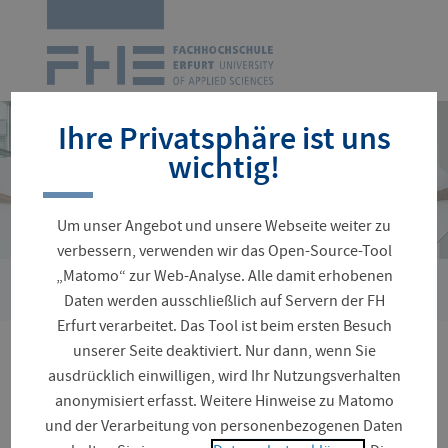
Zur
Startseite
Navigation
überspringen
Ihre Privatsphäre ist uns
wichtig!
Um unser Angebot und unsere Webseite weiter zu
verbessern, verwenden wir das Open-Source-Tool
„Matomo“ zur Web-Analyse. Alle damit erhobenen
›
Sie
Personenverzeichnis
Arndt, Ralf
Daten werden ausschließlich auf Servern der FH
sind
Erfurt verarbeitet. Das Tool ist beim ersten Besuch
hier:
unserer Seite deaktiviert. Nur dann, wenn Sie
Prof. Dr.-Ing. Ralf Arndt
ausdrücklich einwilligen, wird Ihr Nutzungsverhalten
anonymisiert erfasst. Weitere Hinweise zu Matomo
und der Verarbeitung von personenbezogenen Daten