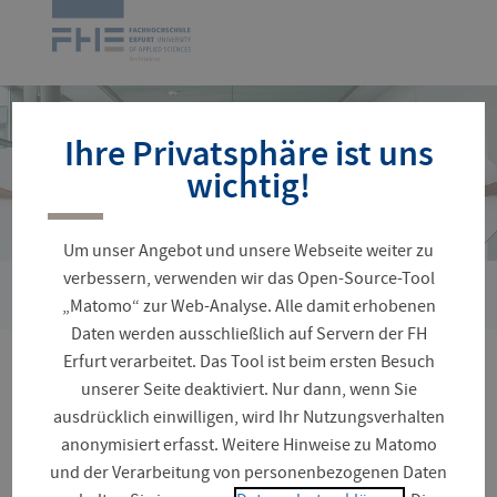
Navigation
Zur
überspringen
Startseite
Ihre Privatsphäre ist uns
wichtig!
Um unser Angebot und unsere Webseite weiter zu
verbessern, verwenden wir das Open-Source-Tool
›
Sie
Personenverzeichnis
Barczik, Günter
„Matomo“ zur Web-Analyse. Alle damit erhobenen
sind
Daten werden ausschließlich auf Servern der FH
hier:
Erfurt verarbeitet. Das Tool ist beim ersten Besuch
Prof. Günter Barczik
unserer Seite deaktiviert. Nur dann, wenn Sie
ausdrücklich einwilligen, wird Ihr Nutzungsverhalten
anonymisiert erfasst. Weitere Hinweise zu Matomo
und der Verarbeitung von personenbezogenen Daten