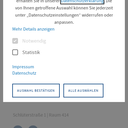
erhalten Sie in unserer
Datenschutzerklärung
. Die
von Ihnen getroffene Auswahl können Sie jederzeit
unter „Datenschutzeinstellungen“ widerrufen oder
anpassen.
Mehr Details anzeigen
Optionen
Notwendig
Statistik
KONTAKT
Impressum
Architektur
Architektur und Stadtplanung
Datenschutz
Professur für Gestalten, Digitale Darstellungslehre
und Computergestütztes Entwerfen
AUSWAHL BESTÄTIGEN
ALLE AUSWÄHLEN
Gleichstellungsbeauftragter
Schlüterstraße 1 | Raum 414