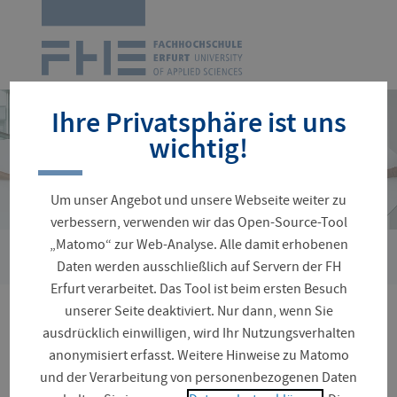
Zur
Startseite
Navigation
überspringen
Ihre Privatsphäre ist uns
wichtig!
Um unser Angebot und unsere Webseite weiter zu
verbessern, verwenden wir das Open-Source-Tool
„Matomo“ zur Web-Analyse. Alle damit erhobenen
›
Sie
Personenverzeichnis
Breytenbach, Pia
Daten werden ausschließlich auf Servern der FH
sind
Erfurt verarbeitet. Das Tool ist beim ersten Besuch
hier:
unserer Seite deaktiviert. Nur dann, wenn Sie
Pia Breytenbach
ausdrücklich einwilligen, wird Ihr Nutzungsverhalten
anonymisiert erfasst. Weitere Hinweise zu Matomo
und der Verarbeitung von personenbezogenen Daten