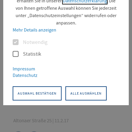
erhalten Sie in unserer
Datenschutzerklärung
. Die
von Ihnen getroffene Auswahl können Sie jederzeit
unter „Datenschutzeinstellungen“ widerrufen oder
anpassen.
Mehr Details anzeigen
Optionen
Notwendig
© Kristin Thieme
Statistik
KONTAKT
Impressum
Datenschutz
Angewandte Sozialwissenschaften
Thüringer Institut für
Kindheitspädagogik
AUSWAHL BESTÄTIGEN
ALLE AUSWÄHLEN
Wissenschaftl. MA im Projekt WisBeV - "Vielfalt vor
Ort begegnen"
Altonaer Straße 25 | 11.2.17