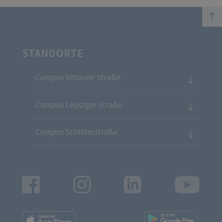
top
STANDORTE
Campus Altonaer Straße
Campus Leipziger Straße
Campus Schlüterstraße
Facebook
Instagram
LinkedIn
Youtu
App
App
Downloads
Downl