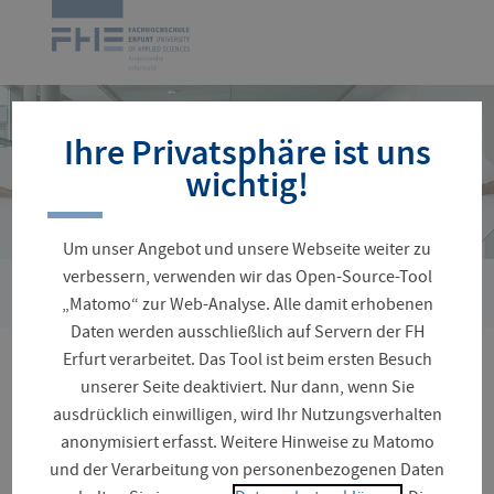
Navigation
Zur
überspringen
Startseite
Ihre Privatsphäre ist uns
wichtig!
Um unser Angebot und unsere Webseite weiter zu
verbessern, verwenden wir das Open-Source-Tool
›
Sie
Personenverzeichnis
Brolich, Nina
„Matomo“ zur Web-Analyse. Alle damit erhobenen
sind
Daten werden ausschließlich auf Servern der FH
hier:
Erfurt verarbeitet. Das Tool ist beim ersten Besuch
M.Sc. Nina Brolich
unserer Seite deaktiviert. Nur dann, wenn Sie
ausdrücklich einwilligen, wird Ihr Nutzungsverhalten
anonymisiert erfasst. Weitere Hinweise zu Matomo
und der Verarbeitung von personenbezogenen Daten