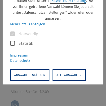
erhalten Sie in unserer
Datenschutzerklärung
. Die
von Ihnen getroffene Auswahl können Sie jederzeit
unter „Datenschutzeinstellungen“ widerrufen oder
anpassen.
Mehr Details anzeigen
Optionen
Notwendig
Statistik
KONTAKT
Impressum
Angewandte Informatik
Gebäudetechnik und Informatik
Datenschutz
Wissenschaftliche Mitarbeiterin
Professur für Digital Humanities – Hybride
AUSWAHL BESTÄTIGEN
ALLE AUSWÄHLEN
Bildungs- und Kommunikationsräume
Altonaer Straße | 4.2.09