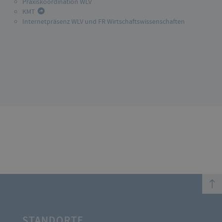
Praxiskoordination WLV
KMT
Internetpräsenz WLV und FR Wirtschaftswissenschaften
top
STANDORTE