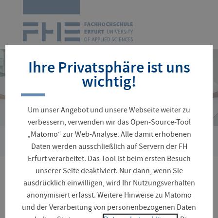
Zur
Startseite
Navigation
überspringen
Ihre Privatsphäre ist uns
wichtig!
Um unser Angebot und unsere Webseite weiter zu
verbessern, verwenden wir das Open-Source-Tool
„Matomo“ zur Web-Analyse. Alle damit erhobenen
›
Sie
Personenverzeichnis
Eiteljörge, Nicole
Daten werden ausschließlich auf Servern der FH
sind
Erfurt verarbeitet. Das Tool ist beim ersten Besuch
hier:
unserer Seite deaktiviert. Nur dann, wenn Sie
Nicole Eiteljörge
ausdrücklich einwilligen, wird Ihr Nutzungsverhalten
anonymisiert erfasst. Weitere Hinweise zu Matomo
und der Verarbeitung von personenbezogenen Daten