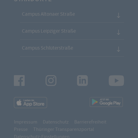
Campus Altonaer Straße
Campus Leipziger Straße
Campus Schlüterstraße
Facebook
Instagram
LinkedIn
Youtu
App
App
Downloads
Downl
Impressum
Datenschutz
Barrierefreiheit
Presse
Thüringer Transparenzportal
Datenschutz-Einstellungen