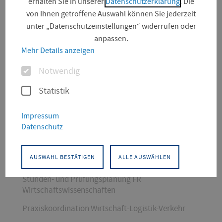
erhalten Sie in unserer
Datenschutzerklärung
. Die
von Ihnen getroffene Auswahl können Sie jederzeit
unter „Datenschutzeinstellungen“ widerrufen oder
anpassen.
Mehr Details anzeigen
Optionen
Notwendig
Statistik
KONTAKT
Impressum
Datenschutz
Verkehrs- und Transportwesen, Wirtschaftswissenschaften
Wirtschaft-Logistik-Verkehr
AUSWAHL BESTÄTIGEN
ALLE AUSWÄHLEN
Dekanatssekretariat
Stunden- und Prüfungsplanung FR
Wirtschaftswissenschaften
Praxiskoordination Wirtschaft-Logistik-Verkehr