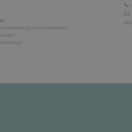
en
Alto
den Rohrleitungen mit konstantem
rialien
ruckverlust