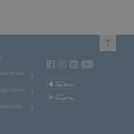
top
E
Facebook
Instagram
LinkedIn
Youtube
naer Straße
App
Downloads
iger Straße
App
Downloads
üterstraße