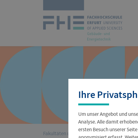
Navigation
überspringen
Zur
Startseite
Studienangebot
Forschungsprofil
International Office
Stellenangebote
Aktuelles
Ihre Privatsph
Studienorganisation
Wissenschaftlicher Nachwuchs
Incoming
Jobs für Studierende
Hochschulleitung
Um unser Angebot und unser
Gründungsservice
Verwaltung
Analyse. Alle damit erhoben
ersten Besuch unserer Seite
›
Sie
Fakultäten und Fachrichtungen
Gebäudete
anonymisiert erfasst. Weit