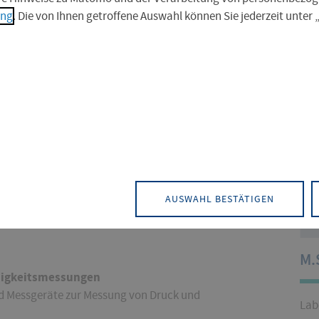
ung
. Die von Ihnen getroffene Auswahl können Sie jederzeit unter
Strömungslehre
AUSWAHL BESTÄTIGEN
M.
digkeitsmessungen
 Messgeräte zur Messung von Druck und
Lab