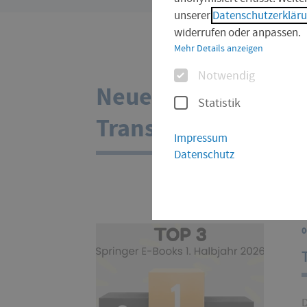
sind
unserer
Datenschutzerklär
hier:
widerrufen oder anpassen.
Mehr Details anzeigen
Optionen
Notwendig
Neues aus der Faku
Statistik
Transportwesen / W
Impressum
Datenschutz
0
D