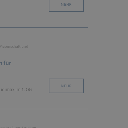
MEHR
issenschaft und
n für
MEHR
Audimax im 1. OG
emitteilung, Studium