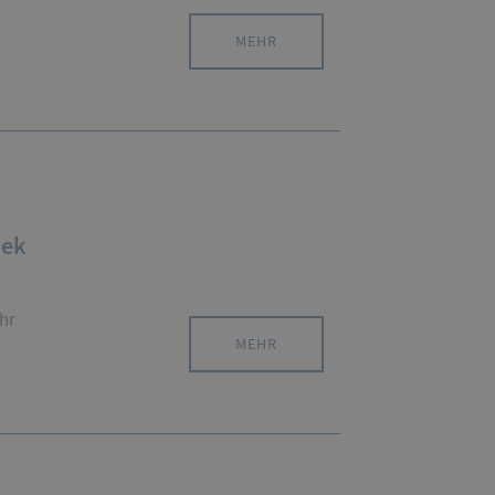
MEHR
hek
hr
MEHR