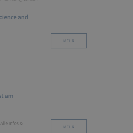
cience and
MEHR
st am
Alle Infos &
MEHR