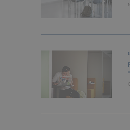
N
3
O