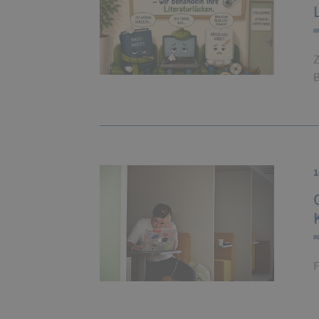
Z
B
1
F