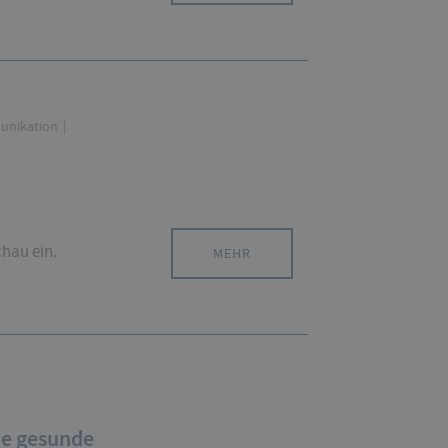
unikation
chau ein.
MEHR
ne gesunde