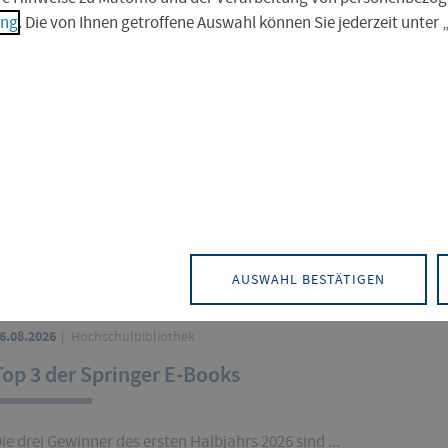
ung
. Die von Ihnen getroffene Auswahl können Sie jederzeit unter
ltät, unseren Fachrichtunge
irtschaftswissenschaften, d
AUSWAHL BESTÄTIGEN
6.08.2026
Hochschulbibliothek
Top 3 der Springer E-Books
ie drei Gewinner des ersten Halbjahrs 2026 sind ...