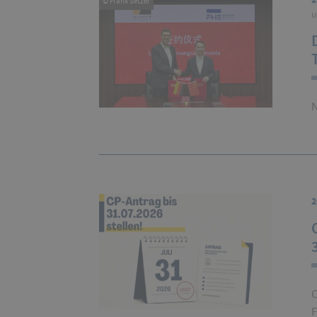
© Frank Setzer
u
N
2
C
F