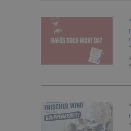
0
B
B
0