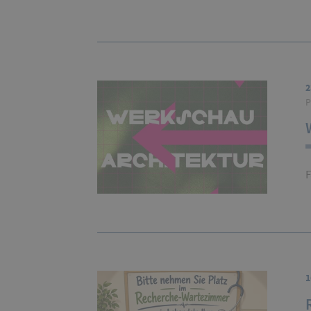
2
P
F
1