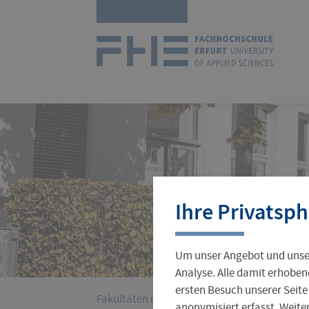
Navigation
Zur
überspringen
Startseit
Studienangebot
Forschungsprofil
International Office
Stellenangebote
Aktuelles
Ihre Privatsph
Studienorganisation
Wissenschaftlicher Nachwuchs
Incoming
Jobs für Studierende
Hochschulleitung
Um unser Angebot und unser
Gründungsservice
Verwaltung
Analyse. Alle damit erhoben
ersten Besuch unserer Seite
›
Sie
Fakultäten und Fachrichtungen
Wirtschaf
anonymisiert erfasst. Weit