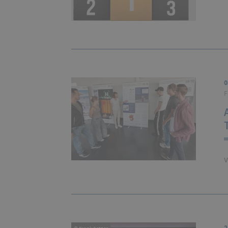
0
F
v
2