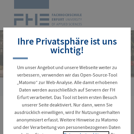
Zur
Startseite
Navigation
überspringen
Ihre Privatsphäre ist uns
wichtig!
Um unser Angebot und unsere Webseite weiter zu
verbessern, verwenden wir das Open-Source-Tool
„Matomo“ zur Web-Analyse. Alle damit erhobenen
›
Sie
Fakultäten und Fachrichtungen
Wirtschaft-Logistik-Verke
Daten werden ausschließlich auf Servern der FH
sind
Erfurt verarbeitet. Das Tool ist beim ersten Besuch
hier:
unserer Seite deaktiviert. Nur dann, wenn Sie
Rechnungswesen und
ausdrücklich einwilligen, wird Ihr Nutzungsverhalten
anonymisiert erfasst. Weitere Hinweise zu Matomo
Controlling
und der Verarbeitung von personenbezogenen Daten