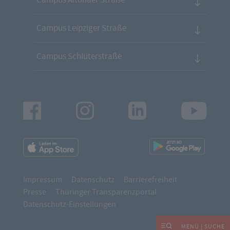
Campus Leipziger Straße
Campus Schlüterstraße
Facebook
Instagram
LinkedIn
Youtu
App
App
Downloads
Downl
Impressum
Datenschutz
Barrierefreiheit
Presse
Thüringer Transparenzportal
Datenschutz-Einstellungen
MENÜ | SUCHE