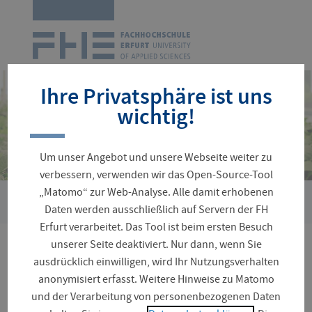
Zur
Startseite
Navigation
überspringen
Ihre Privatsphäre ist uns
wichtig!
Um unser Angebot und unsere Webseite weiter zu
verbessern, verwenden wir das Open-Source-Tool
„Matomo“ zur Web-Analyse. Alle damit erhobenen
›
Sie
Forschungsstelle für gartenbauliche Kulturpflanzen (FGK)
Daten werden ausschließlich auf Servern der FH
sind
Erfurt verarbeitet. Das Tool ist beim ersten Besuch
hier:
unserer Seite deaktiviert. Nur dann, wenn Sie
Veranstaltungen
ausdrücklich einwilligen, wird Ihr Nutzungsverhalten
anonymisiert erfasst. Weitere Hinweise zu Matomo
und der Verarbeitung von personenbezogenen Daten