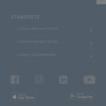
STANDORTE
Campus Altonaer Straße
Campus Leipziger Straße
Campus Schlüterstraße
Facebook
Instagram
LinkedIn
Youtu
App
App
Downloads
Downl