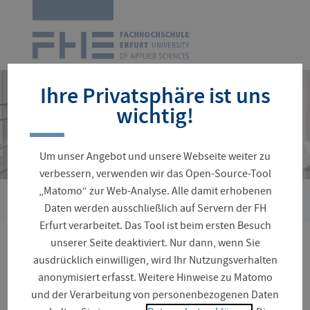
Zur
Startseite
Navigation
überspringen
Ihre Privatsphäre ist uns
wichtig!
Um unser Angebot und unsere Webseite weiter zu
verbessern, verwenden wir das Open-Source-Tool
„Matomo“ zur Web-Analyse. Alle damit erhobenen
›
Sie
Karrieretag
HOCHTIEF Infrastructure GmbH
Daten werden ausschließlich auf Servern der FH
sind
Erfurt verarbeitet. Das Tool ist beim ersten Besuch
hier:
unserer Seite deaktiviert. Nur dann, wenn Sie
HOCHTIEF Infrastructure
ausdrücklich einwilligen, wird Ihr Nutzungsverhalten
anonymisiert erfasst. Weitere Hinweise zu Matomo
GmbH Building ÖPP
und der Verarbeitung von personenbezogenen Daten