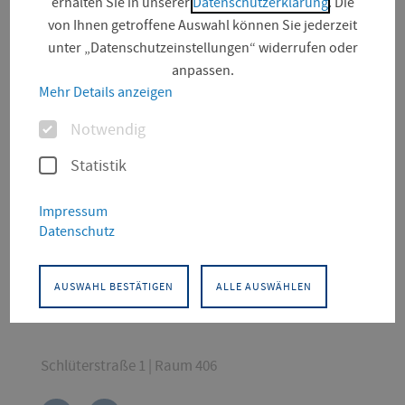
erhalten Sie in unserer
Datenschutzerklärung
. Die
von Ihnen getroffene Auswahl können Sie jederzeit
unter „Datenschutzeinstellungen“ widerrufen oder
anpassen.
Mehr Details anzeigen
Optionen
Notwendig
Statistik
KONTAKT
Impressum
Datenschutz
Architektur
Architektur und Stadtplanung
Professur für Interdisziplinären Holzbau
AUSWAHL BESTÄTIGEN
ALLE AUSWÄHLEN
Bauangelegenheiten
Schlüterstraße 1 | Raum 406