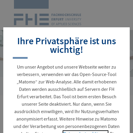
Zur
Startseite
Navigation
überspringen
Ihre Privatsphäre ist uns
wichtig!
Um unser Angebot und unsere Webseite weiter zu
verbessern, verwenden wir das Open-Source-Tool
„Matomo“ zur Web-Analyse. Alle damit erhobenen
›
Sie
Personenverzeichnis
Lager, Markus
Daten werden ausschließlich auf Servern der FH
sind
Erfurt verarbeitet. Das Tool ist beim ersten Besuch
hier:
unserer Seite deaktiviert. Nur dann, wenn Sie
Prof. Markus Lager
ausdrücklich einwilligen, wird Ihr Nutzungsverhalten
anonymisiert erfasst. Weitere Hinweise zu Matomo
und der Verarbeitung von personenbezogenen Daten