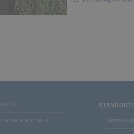
STANDORT
UELLES
Campus Alto
HSCHULBIBLIOTHEK