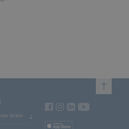
top
E
Facebook
Instagram
LinkedIn
Youtube
naer Straße
App
Downloads