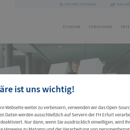
FACHRICHTUNGEN
ONLINE
e
STUDIUM
FORSCHUNG
INT
Bewerbung
Forschungsservice
Sprachenzentrum
Ihre Professur an der FH Erfurt
Fakultäten und Fachrichtungen
Ho
Fo
Pa
FU
Gr
äre ist uns wichtig!
Service und Beratung
Kommission Forschung und Transfer
Outgoing
Leben in Erfurt
Personenverzeichnis
St
Ak
Pr
In
Pr
e Webseite weiter zu verbessern, verwenden wir das Open-Sour
Weiterbildungsangebot
Zentrale Einrichtungen
Ta
Al
en Daten werden ausschließlich auf Servern der FH Erfurt verarbei
 deaktiviert. Nur dann, wenn Sie ausdrücklich einwilligen, wird I
ere Hinweise zu Matomo und der Verarbeitung von personenbezoge