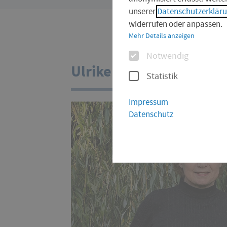
sind
unserer
Datenschutzerklär
hier:
widerrufen oder anpassen.
Mehr Details anzeigen
Optionen
Notwendig
Ulrike Ludewig
Statistik
Impressum
Datenschutz