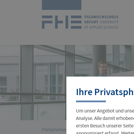
Navigation
Zur
überspringen
Startseit
Studienangebot
Forschungsprofil
International Office
Stellenangebote
Aktuelles
Ihre Privatsph
Studienorganisation
Wissenschaftlicher Nachwuchs
Incoming
Jobs für Studierende
Hochschulleitung
Um unser Angebot und unser
Gründungsservice
Verwaltung
Analyse. Alle damit erhoben
ersten Besuch unserer Seite
›
Sie
Personenverzeichnis
Ludewig, Ulrike
anonymisiert erfasst. Weit