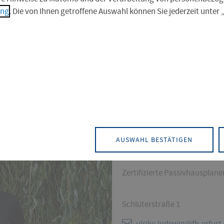
ung
. Die von Ihnen getroffene Auswahl können Sie jederzeit unter
KONTAKT
Architektur
Architektur und Sta
AUSWAHL BESTÄTIGEN
Lehrbeauftragte für Entwerfe
Zertifizierte Passivhausplane
Schlüterstraße 1
ulrike.ludewig@fh-erfurt