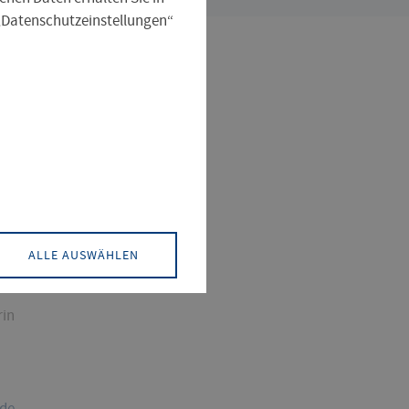
 „Datenschutzeinstellungen“
dtplanung
ALLE AUSWÄHLEN
n und Energieeffizientes Bauen
rin
.de