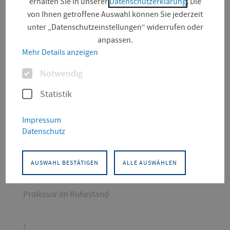
erhalten Sie in unserer
Datenschutzerklärung
. Die
von Ihnen getroffene Auswahl können Sie jederzeit
unter „Datenschutzeinstellungen“ widerrufen oder
anpassen.
Mehr Details anzeigen
Optionen
Notwendig
Statistik
KONTAKT
Impressum
Datenschutz
Verkehrs- und Transportwesen
Wirtschaft-Logistik-Verkehr
AUSWAHL BESTÄTIGEN
ALLE AUSWÄHLEN
externer Lehrbeauftragter für Zivil-, Arbeits- und
Sozialrecht
Professor im Ruhestand
/