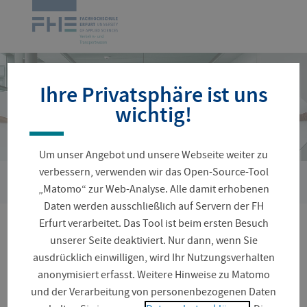
Navigation
Zur
überspringen
Startseite
Ihre Privatsphäre ist uns
wichtig!
Um unser Angebot und unsere Webseite weiter zu
verbessern, verwenden wir das Open-Source-Tool
›
Sie
Personenverzeichnis
Moritz, Heinz-Peter
„Matomo“ zur Web-Analyse. Alle damit erhobenen
sind
Daten werden ausschließlich auf Servern der FH
hier:
Erfurt verarbeitet. Das Tool ist beim ersten Besuch
Prof. Dr. jur. Dipl.-Soz.
unserer Seite deaktiviert. Nur dann, wenn Sie
ausdrücklich einwilligen, wird Ihr Nutzungsverhalten
Heinz-Peter Moritz
anonymisiert erfasst. Weitere Hinweise zu Matomo
und der Verarbeitung von personenbezogenen Daten