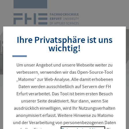
Zur
Startseite
Navigation
überspringen
Ihre Privatsphäre ist uns
wichtig!
Um unser Angebot und unsere Webseite weiter zu
verbessern, verwenden wir das Open-Source-Tool
„Matomo“ zur Web-Analyse. Alle damit erhobenen
Sie
Daten werden ausschließlich auf Servern der FH
sind
Erfurt verarbeitet. Das Tool ist beim ersten Besuch
hier:
Aktuelles CHE-Ranking
unserer Seite deaktiviert. Nur dann, wenn Sie
ausdrücklich einwilligen, wird Ihr Nutzungsverhalten
2026/27
anonymisiert erfasst. Weitere Hinweise zu Matomo
und der Verarbeitung von personenbezogenen Daten