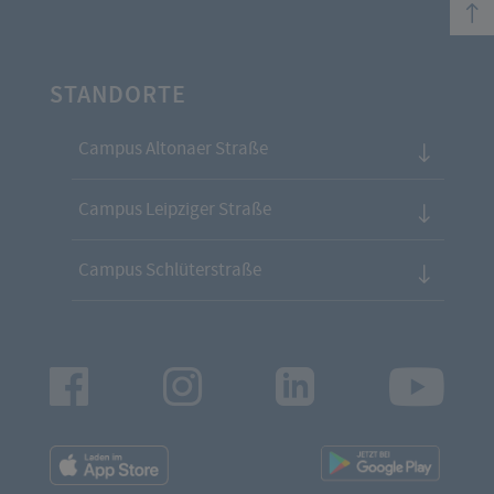
top
STANDORTE
Campus Altonaer Straße
Campus Leipziger Straße
Campus Schlüterstraße
Facebook
Instagram
LinkedIn
Youtu
App
App
Downloads
Downl