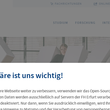
FACHRICHTUNGEN
ONLINE
e
STUDIUM
FORSCHUNG
INT
Bewerbung
Forschungsservice
Sprachenzentrum
Ihre Professur an der FH Erfurt
Fakultäten und Fachrichtungen
Ho
Fo
Pa
FU
Gr
äre ist uns wichtig!
Service und Beratung
Kommission Forschung und Transfer
Outgoing
Leben in Erfurt
Personenverzeichnis
St
Ak
Pr
In
Pr
e Webseite weiter zu verbessern, verwenden wir das Open-Sour
Weiterbildungsangebot
Zentrale Einrichtungen
Ta
Al
en Daten werden ausschließlich auf Servern der FH Erfurt verarbei
 deaktiviert. Nur dann, wenn Sie ausdrücklich einwilligen, wird I
ere Hinweise zu Matomo und der Verarbeitung von personenbezoge