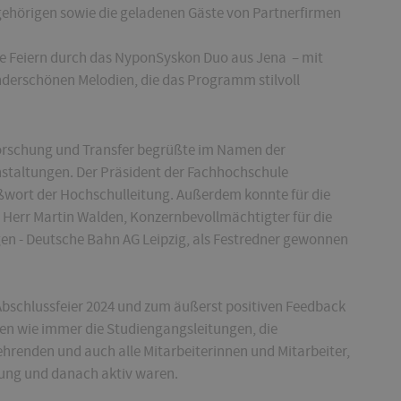
gehörigen sowie die geladenen Gäste von Partnerfirmen
die Feiern durch das NyponSyskon Duo aus Jena – mit
derschönen Melodien, die das Programm stilvoll
 Forschung und Transfer begrüßte im Namen der
nstaltungen. Der Präsident der Fachhochschule
rußwort der Hochschulleitung. Außerdem konnte für die
Herr Martin Walden, Konzernbevollmächtigter für die
en - Deutsche Bahn AG Leipzig, als Festredner gewonnen
Abschlussfeier 2024 und zum äußerst positiven Feedback
en wie immer die Studiengangsleitungen, die
hrenden und auch alle Mitarbeiterinnen und Mitarbeiter,
tung und danach aktiv waren.