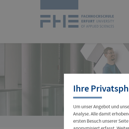
Navigation
Zur
überspringen
Startseit
Studienangebot
Forschungsprofil
International Office
Stellenangebote
Aktuelles
Ihre Privatsph
Studienorganisation
Wissenschaftlicher Nachwuchs
Incoming
Jobs für Studierende
Hochschulleitung
Um unser Angebot und unser
Gründungsservice
Verwaltung
Analyse. Alle damit erhoben
ersten Besuch unserer Seite
Sie
anonymisiert erfasst. Weit