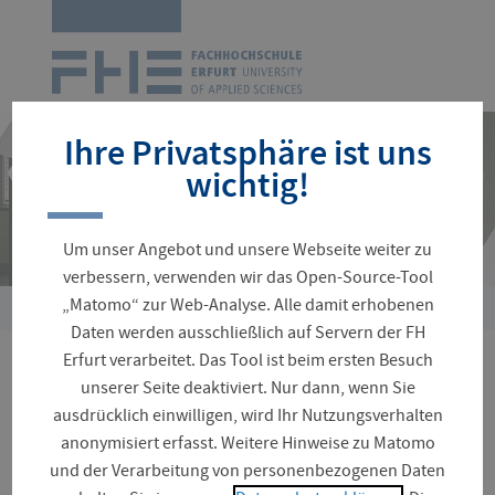
Zur
Startseite
Navigation
überspringen
Ihre Privatsphäre ist uns
wichtig!
Um unser Angebot und unsere Webseite weiter zu
verbessern, verwenden wir das Open-Source-Tool
„Matomo“ zur Web-Analyse. Alle damit erhobenen
Sie
Daten werden ausschließlich auf Servern der FH
sind
Erfurt verarbeitet. Das Tool ist beim ersten Besuch
hier:
Gesucht -
unserer Seite deaktiviert. Nur dann, wenn Sie
ausdrücklich einwilligen, wird Ihr Nutzungsverhalten
Geschäftsassistenz des
anonymisiert erfasst. Weitere Hinweise zu Matomo
und der Verarbeitung von personenbezogenen Daten
Studierendenrats gesucht