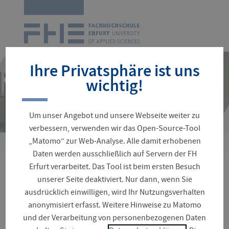
Zur
Startseite
Navigation
überspringen
Ihre Privatsphäre ist uns
wichtig!
Um unser Angebot und unsere Webseite weiter zu
verbessern, verwenden wir das Open-Source-Tool
„Matomo“ zur Web-Analyse. Alle damit erhobenen
Sie
Daten werden ausschließlich auf Servern der FH
sind
Erfurt verarbeitet. Das Tool ist beim ersten Besuch
hier:
NZZ MEGAHERTZ-Podcast
unserer Seite deaktiviert. Nur dann, wenn Sie
ausdrücklich einwilligen, wird Ihr Nutzungsverhalten
mit Prof. Dr. Tobias Luck
anonymisiert erfasst. Weitere Hinweise zu Matomo
und der Verarbeitung von personenbezogenen Daten