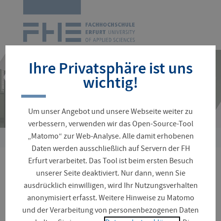
Zur
Startseite
Navigation
überspringen
Ihre Privatsphäre ist uns
wichtig!
Um unser Angebot und unsere Webseite weiter zu
verbessern, verwenden wir das Open-Source-Tool
„Matomo“ zur Web-Analyse. Alle damit erhobenen
Sie
Daten werden ausschließlich auf Servern der FH
sind
Erfurt verarbeitet. Das Tool ist beim ersten Besuch
hier:
Netzwerktreffen der BAG
unserer Seite deaktiviert. Nur dann, wenn Sie
ausdrücklich einwilligen, wird Ihr Nutzungsverhalten
Praxis
anonymisiert erfasst. Weitere Hinweise zu Matomo
und der Verarbeitung von personenbezogenen Daten
Kindheitspädagogik in