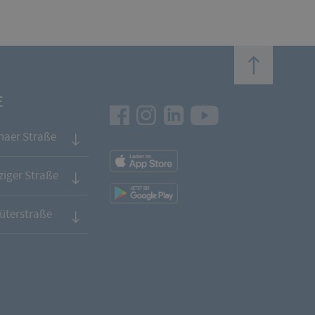
top
E
Facebook
Instagram
LinkedIn
Youtube
naer Straße
App
Downloads
iger Straße
App
Downloads
üterstraße