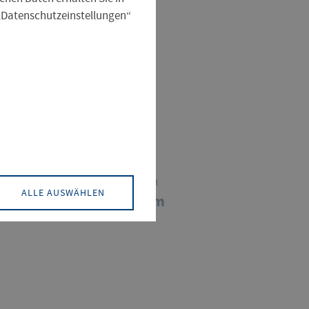
 „Datenschutzeinstellungen“
ÜBERSICHT
Datum
30.04.2026
Einrichtungskategorien
ALLE AUSWÄHLEN
Sprachenzentrum