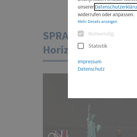
sind
unserer
Datenschutzerklär
hier:
widerrufen oder anpassen.
Mehr Details anzeigen
Optionen
SPRACHEN | Neue W
Notwendig
Horizonte erweiter
Statistik
Impressum
Datenschutz