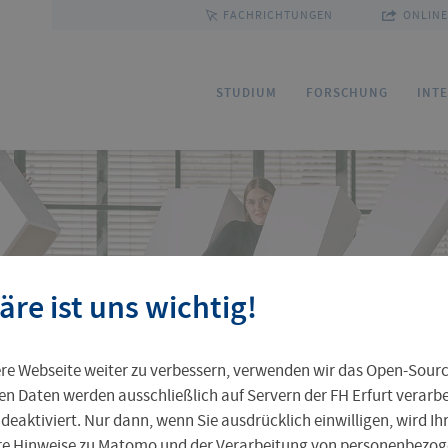
FACHRICHTUNGEN
ONLINE
e
STUDIUM
FORSCHUNG
INT
Bewerbung
Forschungsservice
Sprachenzentrum
Ihre Professur an der FH Erfurt
Fakultäten und Fachrichtungen
Ho
Fo
Pa
FU
Gr
äre ist uns wichtig!
Service und Beratung
Kommission Forschung und Transfer
Outgoing
Leben in Erfurt
Personenverzeichnis
St
Ak
Pr
In
Pr
e Webseite weiter zu verbessern, verwenden wir das Open-Sour
Weiterbildungsangebot
Zentrale Einrichtungen
Ta
Al
en Daten werden ausschließlich auf Servern der FH Erfurt verarbei
 deaktiviert. Nur dann, wenn Sie ausdrücklich einwilligen, wird I
ere Hinweise zu Matomo und der Verarbeitung von personenbezoge