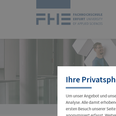
Navigation
Zur
überspringen
Startseit
Studienangebot
Forschungsprofil
International Office
Stellenangebote
Aktuelles
Ihre Privatsph
Studienorganisation
Wissenschaftlicher Nachwuchs
Incoming
Jobs für Studierende
Hochschulleitung
Um unser Angebot und unser
Gründungsservice
Verwaltung
Analyse. Alle damit erhoben
ersten Besuch unserer Seite
Sie
anonymisiert erfasst. Weit