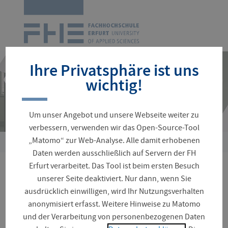
Zur
Startseite
Navigation
überspringen
Ihre Privatsphäre ist uns
wichtig!
Um unser Angebot und unsere Webseite weiter zu
verbessern, verwenden wir das Open-Source-Tool
„Matomo“ zur Web-Analyse. Alle damit erhobenen
Sie
Daten werden ausschließlich auf Servern der FH
sind
Erfurt verarbeitet. Das Tool ist beim ersten Besuch
hier:
Praxisnahe Vertiefung im
unserer Seite deaktiviert. Nur dann, wenn Sie
ausdrücklich einwilligen, wird Ihr Nutzungsverhalten
Studium
anonymisiert erfasst. Weitere Hinweise zu Matomo
und der Verarbeitung von personenbezogenen Daten