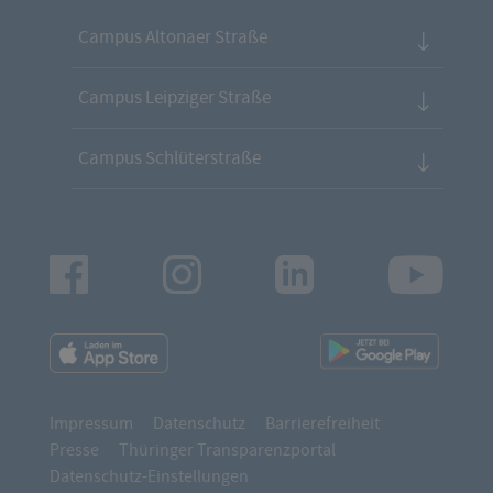
Campus Altonaer Straße
Campus Leipziger Straße
Campus Schlüterstraße
Facebook
Instagram
LinkedIn
Youtu
App
App
Downloads
Downl
Impressum
Datenschutz
Barrierefreiheit
Presse
Thüringer Transparenzportal
Datenschutz-Einstellungen