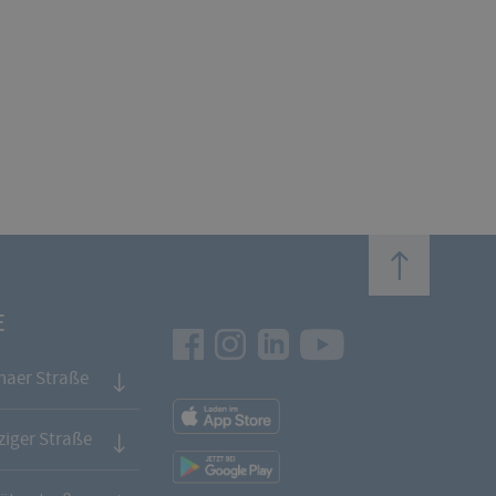
top
E
Facebook
Instagram
LinkedIn
Youtube
naer Straße
App
Downloads
iger Straße
App
Downloads