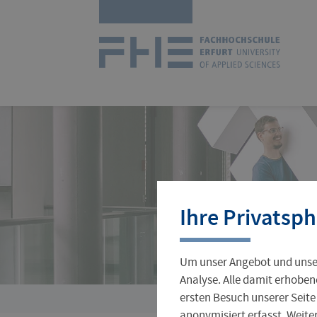
Navigation
Zur
überspringen
Startseit
Studienangebot
Forschungsprofil
International Office
Stellenangebote
Aktuelles
Ihre Privatsph
Studienorganisation
Wissenschaftlicher Nachwuchs
Incoming
Jobs für Studierende
Hochschulleitung
Um unser Angebot und unser
Gründungsservice
Verwaltung
Analyse. Alle damit erhoben
ersten Besuch unserer Seite
Sie
anonymisiert erfasst. Weit