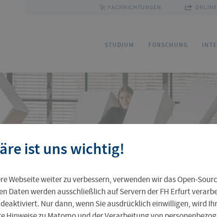
FACHRICHTUNGEN
ONLINE
e
STUDIUM
FORSCHUNG
INT
Bewerbung
Forschungsservice
Sprachenzentrum
Ihre Professur an der FH Erfurt
Fakultäten und Fachrichtungen
Ho
Fo
Pa
FU
Gr
äre ist uns wichtig!
Service und Beratung
Kommission Forschung und Transfer
Outgoing
Leben in Erfurt
Personenverzeichnis
St
Ak
Pr
In
Pr
e Webseite weiter zu verbessern, verwenden wir das Open-Sour
Weiterbildungsangebot
Zentrale Einrichtungen
Ta
Al
en Daten werden ausschließlich auf Servern der FH Erfurt verarbei
 deaktiviert. Nur dann, wenn Sie ausdrücklich einwilligen, wird I
ere Hinweise zu Matomo und der Verarbeitung von personenbezoge