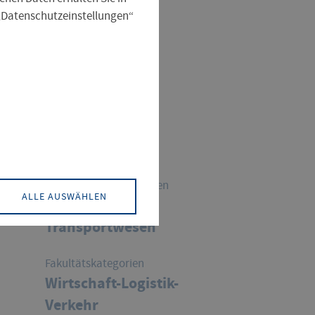
 „Datenschutzeinstellungen“
ÜBERSICHT
Datum
08.10.2024
Fachrichtungskategorien
ALLE AUSWÄHLEN
Verkehrs- und
Transportwesen
Fakultätskategorien
Wirtschaft-Logistik-
Verkehr