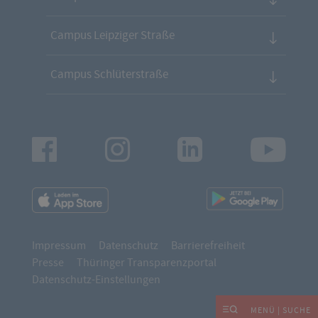
Campus Leipziger Straße
Campus Schlüterstraße
Facebook
Instagram
LinkedIn
Youtu
App
App
Downloads
Downl
Impressum
Datenschutz
Barrierefreiheit
Presse
Thüringer Transparenzportal
Datenschutz-Einstellungen
MENÜ | SUCHE