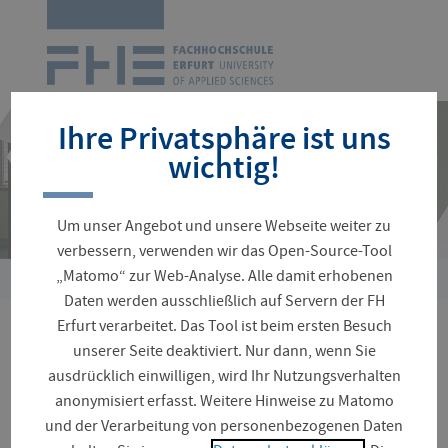
Zur
Startseite
Navigation
überspringen
Ihre Privatsphäre ist uns
wichtig!
Um unser Angebot und unsere Webseite weiter zu
verbessern, verwenden wir das Open-Source-Tool
„Matomo“ zur Web-Analyse. Alle damit erhobenen
Sie
Daten werden ausschließlich auf Servern der FH
sind
Erfurt verarbeitet. Das Tool ist beim ersten Besuch
hier:
SPRACHEN | Sprachkurse
unserer Seite deaktiviert. Nur dann, wenn Sie
ausdrücklich einwilligen, wird Ihr Nutzungsverhalten
im Sommersemester 2026
anonymisiert erfasst. Weitere Hinweise zu Matomo
und der Verarbeitung von personenbezogenen Daten