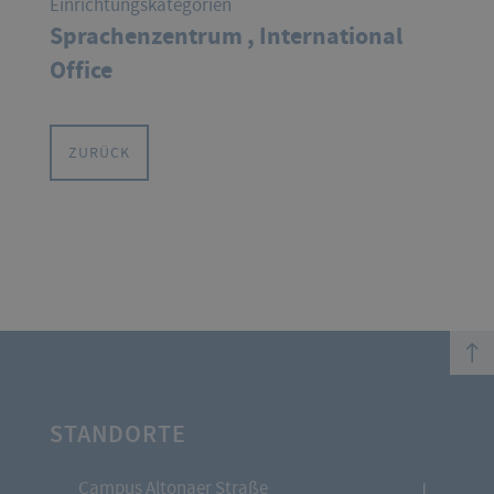
Einrichtungskategorien
Sprachenzentrum ,
International
Office
ZURÜCK
top
STANDORTE
Campus Altonaer Straße