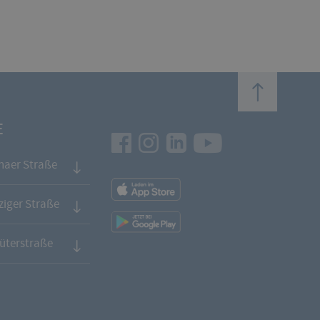
top
E
Facebook
Instagram
LinkedIn
Youtube
naer Straße
App
Downloads
iger Straße
App
Downloads
üterstraße