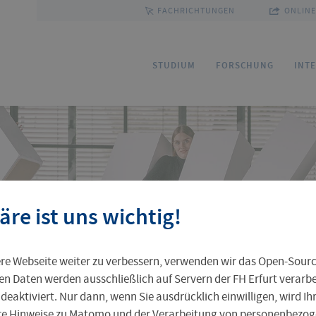
FACHRICHTUNGEN
ONLINE
e
STUDIUM
FORSCHUNG
INT
Bewerbung
Forschungsservice
Sprachenzentrum
Ihre Professur an der FH Erfurt
Fakultäten und Fachrichtungen
Ho
Fo
Pa
FU
Gr
äre ist uns wichtig!
Service und Beratung
Kommission Forschung und Transfer
Outgoing
Leben in Erfurt
Personenverzeichnis
St
Ak
Pr
In
Pr
e Webseite weiter zu verbessern, verwenden wir das Open-Sour
Weiterbildungsangebot
Zentrale Einrichtungen
Ta
Al
en Daten werden ausschließlich auf Servern der FH Erfurt verarbei
 deaktiviert. Nur dann, wenn Sie ausdrücklich einwilligen, wird I
ere Hinweise zu Matomo und der Verarbeitung von personenbezoge