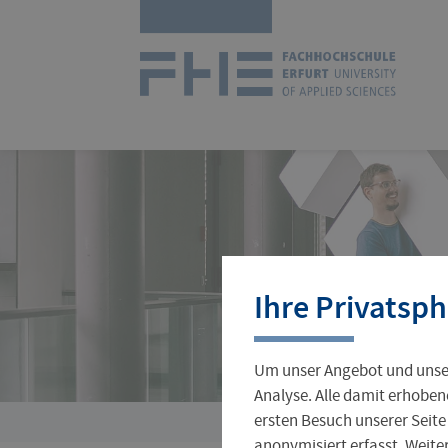
Navigation
Zur
überspringen
Startseit
Studienangebot
Forschungsprofil
International Office
Stellenangebote
Aktuelles
Ihre Privatsph
Studienorganisation
Wissenschaftlicher Nachwuchs
Incoming
Jobs für Studierende
Hochschulleitung
Um unser Angebot und unser
Gründungsservice
Verwaltung
Analyse. Alle damit erhoben
ersten Besuch unserer Seite
Sie
anonymisiert erfasst. Weit