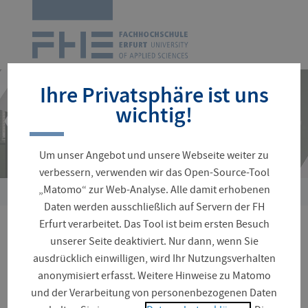
Zur
Startseite
Navigation
überspringen
Ihre Privatsphäre ist uns
wichtig!
Um unser Angebot und unsere Webseite weiter zu
verbessern, verwenden wir das Open-Source-Tool
„Matomo“ zur Web-Analyse. Alle damit erhobenen
Sie
Daten werden ausschließlich auf Servern der FH
sind
Erfurt verarbeitet. Das Tool ist beim ersten Besuch
hier:
Ökobilanzierung im
unserer Seite deaktiviert. Nur dann, wenn Sie
ausdrücklich einwilligen, wird Ihr Nutzungsverhalten
Infrastrukturbau (LCAInf)
anonymisiert erfasst. Weitere Hinweise zu Matomo
und der Verarbeitung von personenbezogenen Daten