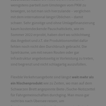
wenigstens partiell zum Umsteigen vom PKW zu
bewegen, so tut man sich hierzulande – verglichen
mit dem international längst Üblichen – damit
schwer. Sehr günstige und ohne Umlagefinanzierung
kaum kostendeckende Pauschaltickets, wie im
Sommer 2022 erprobt, haben dort wo schlichtweg
das Angebot und z.T. die Produktionsmittel dafür
fehlen noch nicht den Durchbruch gebracht. Die
Spielräume, um mit neuen Routen oder gar
Infrastruktur angebotsseitig in Vorleistung zu treten,
sind begrenzt und nicht schlagartig auszufüllen.
weit mehr als
Flexible Verkehrsangebote sind längst
ein Nischenprodukt
wie zu Zeiten, wo man auf dem
Schwarzen Brett angepinnte Biete-/Suche-Notizzettel
für Fahrgemeinschaften durchging. Man muss gar
nicht bis nach Übersee reisen, um