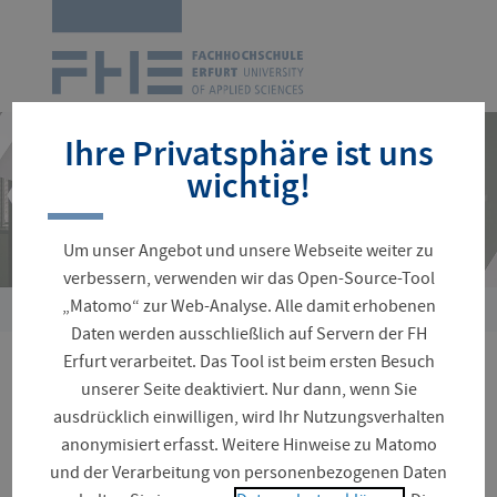
Zur
Startseite
Navigation
überspringen
Ihre Privatsphäre ist uns
wichtig!
Um unser Angebot und unsere Webseite weiter zu
verbessern, verwenden wir das Open-Source-Tool
„Matomo“ zur Web-Analyse. Alle damit erhobenen
Sie
Daten werden ausschließlich auf Servern der FH
sind
Erfurt verarbeitet. Das Tool ist beim ersten Besuch
hier:
Wie steht es um die
unserer Seite deaktiviert. Nur dann, wenn Sie
ausdrücklich einwilligen, wird Ihr Nutzungsverhalten
Nachhaltigkeit flexibler
anonymisiert erfasst. Weitere Hinweise zu Matomo
und der Verarbeitung von personenbezogenen Daten
Verkehrsangebote?