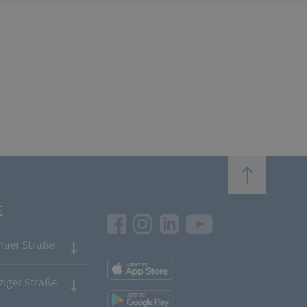
top
E
Facebook
Instagram
LinkedIn
Youtube
naer Straße
App
Downloads
iger Straße
App
Downloads