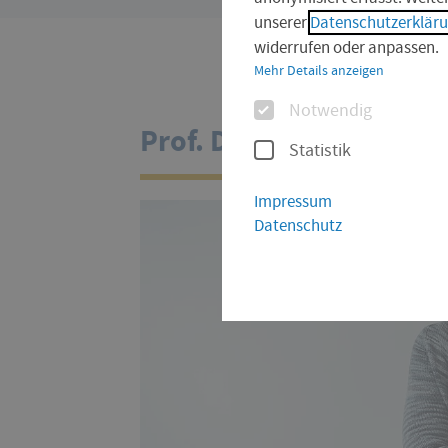
sind
unserer
Datenschutzerklär
hier:
widerrufen oder anpassen.
Mehr Details anzeigen
Optionen
Notwendig
Prof. Dr. Michaela Riß
Statistik
Impressum
Datenschutz