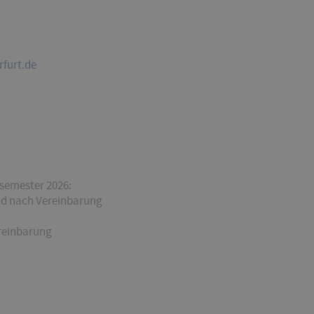
furt.de
emester 2026:
und nach Vereinbarung
ereinbarung