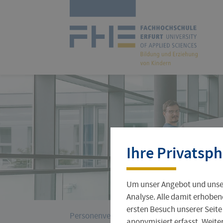
Navigation
überspringen
Zur
Startseite
Studienangebot
Forschungsprofil
International Office
Stellenangebote
Aktuelles
Ihre Privatsph
Studienorganisation
Wissenschaftlicher Nachwuchs
Incoming
Jobs für Studierende
Hochschulleitung
Um unser Angebot und unser
Gründungsservice
Verwaltung
Analyse. Alle damit erhoben
ersten Besuch unserer Seite
›
Sie
Personenverzeichnis
Rißmann, Michaela
anonymisiert erfasst. Weit