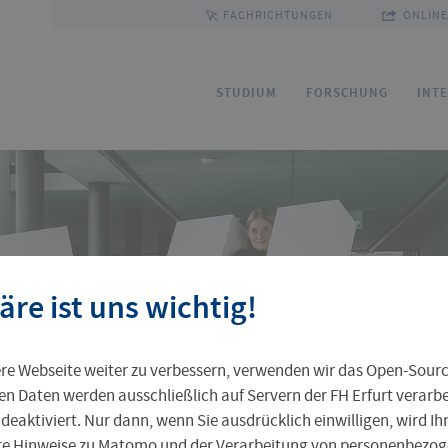
FACHRICHTUNGEN
ONLINE
STUDIUM
FORSCHUNG
INT
Bewerbung
Forschungsservice
Sprachenzentrum
Ihre Professur an der FH Erfurt
Fakultäten und Fachrichtungen
Ho
Fo
Pa
FU
Gr
äre ist uns wichtig!
Service und Beratung
Kommission Forschung und Transfer
Outgoing
Leben in Erfurt
Personenverzeichnis
St
Ak
Pr
In
Pr
e Webseite weiter zu verbessern, verwenden wir das Open-Sour
Weiterbildungsangebot
Zentrale Einrichtungen
Ta
Al
en Daten werden ausschließlich auf Servern der FH Erfurt verarbei
 deaktiviert. Nur dann, wenn Sie ausdrücklich einwilligen, wird I
ere Hinweise zu Matomo und der Verarbeitung von personenbezoge