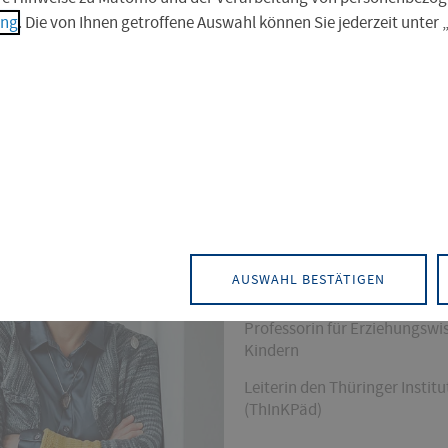
ung
. Die von Ihnen getroffene Auswahl können Sie jederzeit unter
mann
KONTAKT
Bildung und Erziehung von Kindern
AUSWAHL BESTÄTIGEN
Sozialwissenschaften
Thüringer 
Professorin für Erziehungswi
Kindern
Leiterin den Thüringer Instit
(ThInKPäd)