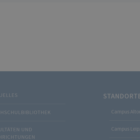
STANDORT
UELLES
Campus Alto
HSCHULBIBLIOTHEK
Campus Leipz
ULTÄTEN UND
HRICHTUNGEN