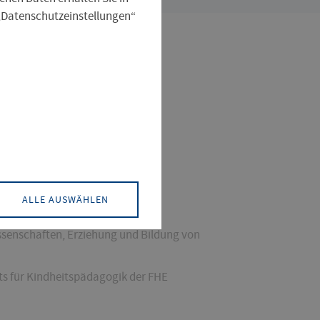
 „Datenschutzeinstellungen“
, Soziale Arbeit
Angewandte
ALLE AUSWÄHLEN
Institut für Kindheitspädagogik
ssenschaften, Erziehung und Bildung von
uts für Kindheitspädagogik der FHE