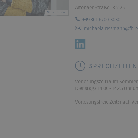
Altonaer Straße | 3.2.25
© Fotoloft Erfurt
+49 361 6700-3030
michaela.rissmann@fh-er
SPRECHZEITEN
Vorlesungszeitraum Sommers
Dienstags 14.00 - 14.45 Uhr 
Vorlesungsfreie Zeit: nach V