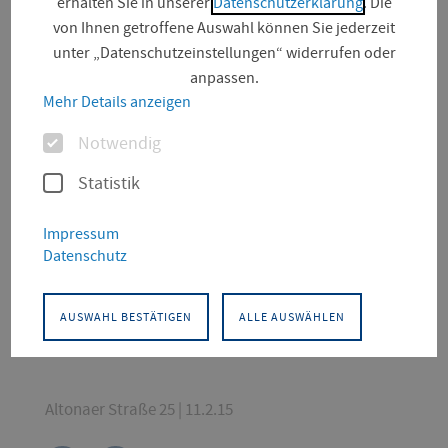
erhalten Sie in unserer
Datenschutzerklärung
. Die
von Ihnen getroffene Auswahl können Sie jederzeit
unter „Datenschutzeinstellungen“ widerrufen oder
anpassen.
Mehr Details anzeigen
Optionen
Notwendig
© Susann Nuernberger
Statistik
KONTAKT
Impressum
Datenschutz
Angewandte Sozialwissenschaften
Thüringer Institut für
Kindheitspädagogik
AUSWAHL BESTÄTIGEN
ALLE AUSWÄHLEN
Wissenschaftl. MA im Projekt WisBeV - "Vielfalt vor
Ort begegnen"
Altonaer Straße 25 | 11.2.15