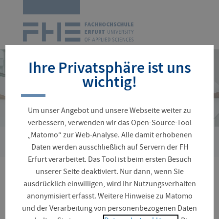
Zur
Startseite
Navigation
überspringen
Ihre Privatsphäre ist uns
wichtig!
Um unser Angebot und unsere Webseite weiter zu
verbessern, verwenden wir das Open-Source-Tool
„Matomo“ zur Web-Analyse. Alle damit erhobenen
›
Sie
Personenverzeichnis
Schröter, Laura
Daten werden ausschließlich auf Servern der FH
sind
Erfurt verarbeitet. Das Tool ist beim ersten Besuch
hier:
unserer Seite deaktiviert. Nur dann, wenn Sie
Laura Schröter
ausdrücklich einwilligen, wird Ihr Nutzungsverhalten
anonymisiert erfasst. Weitere Hinweise zu Matomo
und der Verarbeitung von personenbezogenen Daten