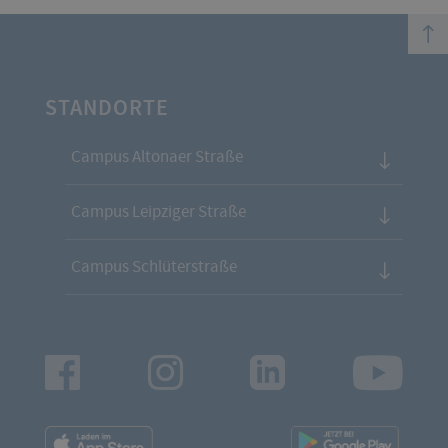
top
STANDORTE
Campus Altonaer Straße
Campus Leipziger Straße
Campus Schlüterstraße
Facebook
Instagram
LinkedIn
Youtu
App
App
Downloads
Downl