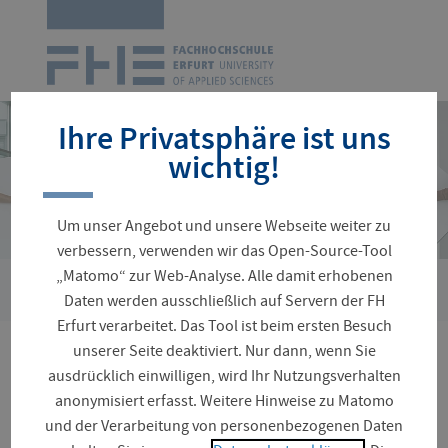
Zur
Startseite
Navigation
überspringen
Ihre Privatsphäre ist uns
wichtig!
Um unser Angebot und unsere Webseite weiter zu
verbessern, verwenden wir das Open-Source-Tool
„Matomo“ zur Web-Analyse. Alle damit erhobenen
›
Sie
Personenverzeichnis
Schwerdtner, Wim
Daten werden ausschließlich auf Servern der FH
sind
Erfurt verarbeitet. Das Tool ist beim ersten Besuch
hier:
unserer Seite deaktiviert. Nur dann, wenn Sie
Prof. Dr. Wim Schwerdtner
ausdrücklich einwilligen, wird Ihr Nutzungsverhalten
anonymisiert erfasst. Weitere Hinweise zu Matomo
und der Verarbeitung von personenbezogenen Daten