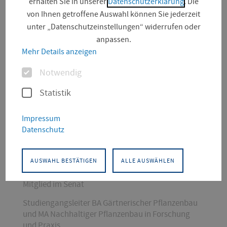
erhalten Sie in unserer
Datenschutzerklärung
. Die
von Ihnen getroffene Auswahl können Sie jederzeit
unter „Datenschutzeinstellungen“ widerrufen oder
anpassen.
Mehr Details anzeigen
Optionen
Notwendig
Statistik
KONTAKT
Impressum
Datenschutz
Gartenbau
Landschaftsarchitektur, Gartenbau und Forst
Lehrgebiet: Gartenbauökonomik & Gärtnerischer
AUSWAHL BESTÄTIGEN
ALLE AUSWÄHLEN
Einzelhandel
Mitglied im Senat
Studiengangsleiter BA Gärtnerischer Pflanzenbau
und MA Nachhaltiger Pflanzenbau in Forschung
und Praxis