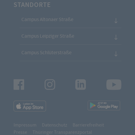
STANDORTE
Campus Altonaer Straße
Campus Leipziger Straße
Campus Schlüterstraße
Facebook
Instagram
LinkedIn
Youtu
App
App
Downloads
Downl
Impressum
Datenschutz
Barrierefreiheit
Presse
Thüringer Transparenzportal