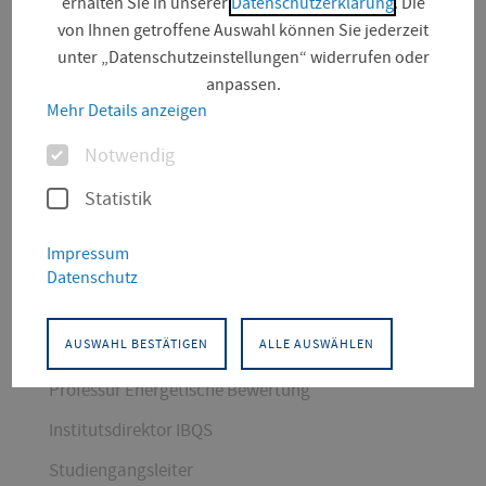
erhalten Sie in unserer
Datenschutzerklärung
. Die
von Ihnen getroffene Auswahl können Sie jederzeit
unter „Datenschutzeinstellungen“ widerrufen oder
anpassen.
Mehr Details anzeigen
Optionen
Notwendig
Statistik
KONTAKT
Impressum
Datenschutz
Gebäude- und Energietechnik
Gebäudetechnik und
Informatik
Institut für Bauphysikalische
Qualitätssicherung
AUSWAHL BESTÄTIGEN
ALLE AUSWÄHLEN
Professur Energetische Bewertung
Institutsdirektor IBQS
Studiengangsleiter