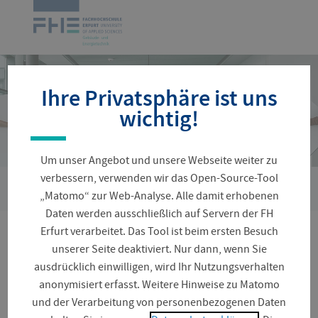
Navigation
Zur
überspringen
Startseite
Ihre Privatsphäre ist uns
wichtig!
Um unser Angebot und unsere Webseite weiter zu
verbessern, verwenden wir das Open-Source-Tool
›
Sie
Personenverzeichnis
Steinbach, Sven
„Matomo“ zur Web-Analyse. Alle damit erhobenen
sind
Daten werden ausschließlich auf Servern der FH
hier:
Erfurt verarbeitet. Das Tool ist beim ersten Besuch
Professor Dr.-Ing. Sven
unserer Seite deaktiviert. Nur dann, wenn Sie
ausdrücklich einwilligen, wird Ihr Nutzungsverhalten
Steinbach
anonymisiert erfasst. Weitere Hinweise zu Matomo
und der Verarbeitung von personenbezogenen Daten