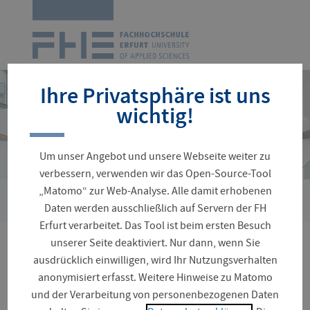
Zur
Startseite
Navigation
überspringen
Ihre Privatsphäre ist uns
wichtig!
Um unser Angebot und unsere Webseite weiter zu
verbessern, verwenden wir das Open-Source-Tool
„Matomo“ zur Web-Analyse. Alle damit erhobenen
›
Sie
Personenverzeichnis
Stribrny, Susanne
Daten werden ausschließlich auf Servern der FH
sind
Erfurt verarbeitet. Das Tool ist beim ersten Besuch
hier:
unserer Seite deaktiviert. Nur dann, wenn Sie
Susanne Stribrny
ausdrücklich einwilligen, wird Ihr Nutzungsverhalten
anonymisiert erfasst. Weitere Hinweise zu Matomo
und der Verarbeitung von personenbezogenen Daten