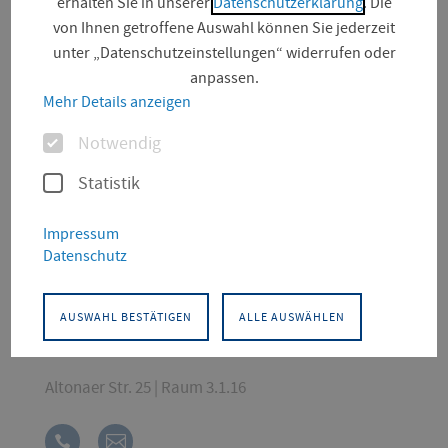
erhalten Sie in unserer
Datenschutzerklärung
. Die
von Ihnen getroffene Auswahl können Sie jederzeit
unter „Datenschutzeinstellungen“ widerrufen oder
anpassen.
Mehr Details anzeigen
Optionen
Notwendig
Statistik
KONTAKT
Impressum
Datenschutz
Bildung und Erziehung von Kindern, Soziale Arbeit
Angewandte Sozialwissenschaften
AUSWAHL BESTÄTIGEN
ALLE AUSWÄHLEN
Geschäftsführerin
Altonaer Str. 25 | Raum 3.1.16