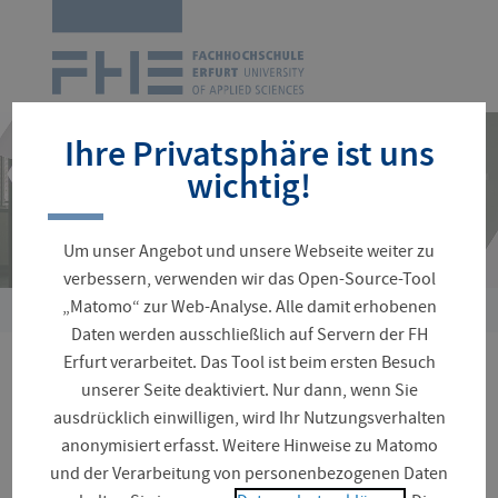
Zur
Startseite
Navigation
überspringen
Ihre Privatsphäre ist uns
wichtig!
Um unser Angebot und unsere Webseite weiter zu
verbessern, verwenden wir das Open-Source-Tool
„Matomo“ zur Web-Analyse. Alle damit erhobenen
Sie
Daten werden ausschließlich auf Servern der FH
sind
Erfurt verarbeitet. Das Tool ist beim ersten Besuch
hier:
Lange Nacht der
unserer Seite deaktiviert. Nur dann, wenn Sie
ausdrücklich einwilligen, wird Ihr Nutzungsverhalten
Wissenschaften 2026
anonymisiert erfasst. Weitere Hinweise zu Matomo
und der Verarbeitung von personenbezogenen Daten