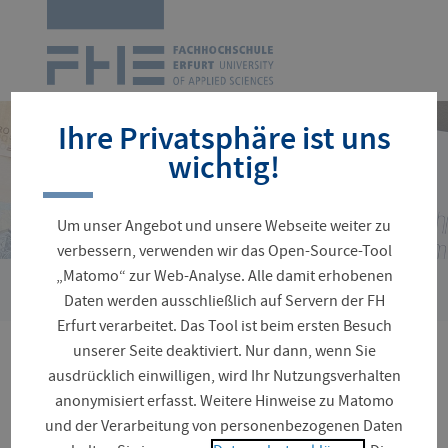
Zur
Startseite
Navigation
überspringen
Ihre Privatsphäre ist uns
wichtig!
Um unser Angebot und unsere Webseite weiter zu
verbessern, verwenden wir das Open-Source-Tool
„Matomo“ zur Web-Analyse. Alle damit erhobenen
›
Sie
Verwaltung
Dezernat Finanzen und Beschaffung
Daten werden ausschließlich auf Servern der FH
sind
Erfurt verarbeitet. Das Tool ist beim ersten Besuch
hier:
unserer Seite deaktiviert. Nur dann, wenn Sie
Dezernat Finanzen und
ausdrücklich einwilligen, wird Ihr Nutzungsverhalten
anonymisiert erfasst. Weitere Hinweise zu Matomo
Beschaffung
und der Verarbeitung von personenbezogenen Daten