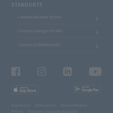
STANDORTE
Campus Altonaer Straße
Campus Leipziger Straße
Campus Schlüterstraße
Facebook
Instagram
LinkedIn
Youtu
App
App
Downloads
Downl
Impressum
Datenschutz
Barrierefreiheit
Presse
Thüringer Transparenzportal