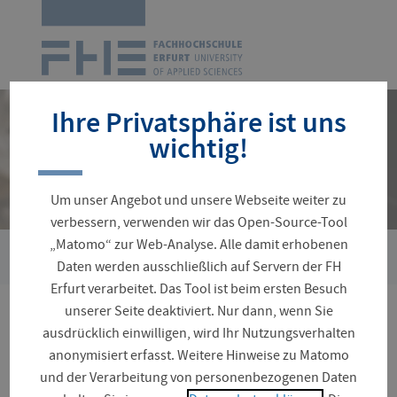
Zur
Startseite
Navigation
überspringen
Ihre Privatsphäre ist uns
wichtig!
Um unser Angebot und unsere Webseite weiter zu
verbessern, verwenden wir das Open-Source-Tool
„Matomo“ zur Web-Analyse. Alle damit erhobenen
›
Sie
Zentrale Einrichtungen
Zentrum für wissenschaftlichen 
Daten werden ausschließlich auf Servern der FH
sind
Erfurt verarbeitet. Das Tool ist beim ersten Besuch
hier:
unserer Seite deaktiviert. Nur dann, wenn Sie
Zentrum für
ausdrücklich einwilligen, wird Ihr Nutzungsverhalten
anonymisiert erfasst. Weitere Hinweise zu Matomo
wissenschaftlichen
und der Verarbeitung von personenbezogenen Daten