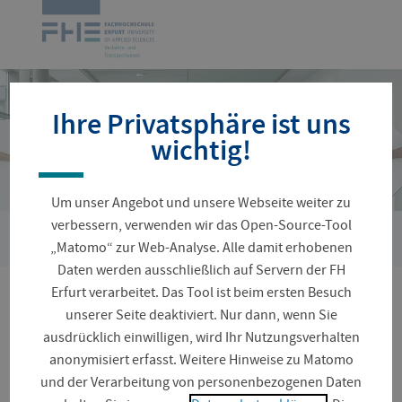
Navigation
Zur
überspringen
Startseite
Ihre Privatsphäre ist uns
wichtig!
Um unser Angebot und unsere Webseite weiter zu
verbessern, verwenden wir das Open-Source-Tool
›
Sie
Personenverzeichnis
Zwanziger, Frank
„Matomo“ zur Web-Analyse. Alle damit erhobenen
sind
Daten werden ausschließlich auf Servern der FH
hier:
Erfurt verarbeitet. Das Tool ist beim ersten Besuch
Honorar-Prof. Syndikus
unserer Seite deaktiviert. Nur dann, wenn Sie
ausdrücklich einwilligen, wird Ihr Nutzungsverhalten
Frank Zwanziger
anonymisiert erfasst. Weitere Hinweise zu Matomo
und der Verarbeitung von personenbezogenen Daten