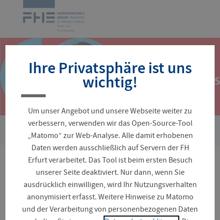
Navigation
Zur
überspringen
Startseite
Ihre Privatsphäre ist uns
wichtig!
Um unser Angebot und unsere Webseite weiter zu
verbessern, verwenden wir das Open-Source-Tool
›
Sie
Fakultäten und Fachrichtungen
Architektur und Stadtpla
„Matomo“ zur Web-Analyse. Alle damit erhobenen
sind
Daten werden ausschließlich auf Servern der FH
hier:
Erfurt verarbeitet. Das Tool ist beim ersten Besuch
SoLokal – Das soziale
unserer Seite deaktiviert. Nur dann, wenn Sie
ausdrücklich einwilligen, wird Ihr Nutzungsverhalten
lokale Netzwerk für Ihre
anonymisiert erfasst. Weitere Hinweise zu Matomo
und der Verarbeitung von personenbezogenen Daten
Gemeinde