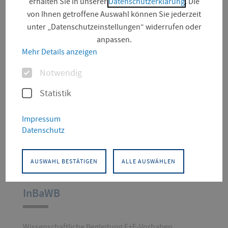
erhalten Sie in unserer
Datenschutzerklärung
. Die
von Ihnen getroffene Auswahl können Sie jederzeit
unter „Datenschutzeinstellungen“ widerrufen oder
anpassen.
Mehr Details anzeigen
Optionen
Notwendig
Statistik
Impressum
Datenschutz
AUSWAHL BESTÄTIGEN
ALLE AUSWÄHLEN
01.08.2024 - 31.07.2029
Forschungskollektiv Peripherie
und Zentrum
Drittmittelprojekt
InBaWB
Wissenschaftliche Begleitung E+E-Vorhaben