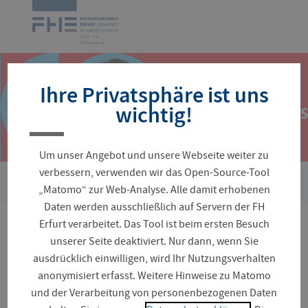
Navigation
Zur
überspringen
Startseite
Ihre Privatsphäre ist uns
wichtig!
Um unser Angebot und unsere Webseite weiter zu
verbessern, verwenden wir das Open-Source-Tool
›
Sie
Fakultäten und Fachrichtungen
Architektur und Stadtpla
„Matomo“ zur Web-Analyse. Alle damit erhobenen
sind
Daten werden ausschließlich auf Servern der FH
hier:
Erfurt verarbeitet. Das Tool ist beim ersten Besuch
Forschungsprojekte der
unserer Seite deaktiviert. Nur dann, wenn Sie
ausdrücklich einwilligen, wird Ihr Nutzungsverhalten
Fachrichtung Stadt- und
anonymisiert erfasst. Weitere Hinweise zu Matomo
und der Verarbeitung von personenbezogenen Daten
Raumplanung