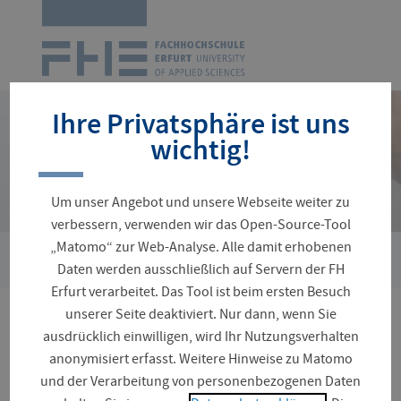
Zur
Startseite
Navigation
überspringen
Ihre Privatsphäre ist uns
wichtig!
Um unser Angebot und unsere Webseite weiter zu
verbessern, verwenden wir das Open-Source-Tool
„Matomo“ zur Web-Analyse. Alle damit erhobenen
›
Sie
Gremien
Hochschulrat
Daten werden ausschließlich auf Servern der FH
sind
Erfurt verarbeitet. Das Tool ist beim ersten Besuch
hier:
unserer Seite deaktiviert. Nur dann, wenn Sie
Hochschulrat
ausdrücklich einwilligen, wird Ihr Nutzungsverhalten
anonymisiert erfasst. Weitere Hinweise zu Matomo
und der Verarbeitung von personenbezogenen Daten