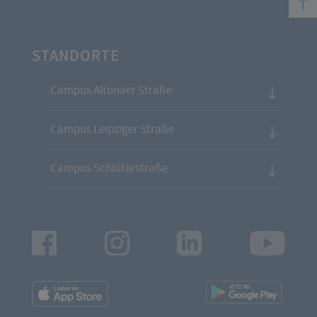
STANDORTE
Campus Altonaer Straße
Campus Leipziger Straße
Campus Schlüterstraße
Facebook
Instagram
LinkedIn
Youtu
App
App
Downloads
Downl