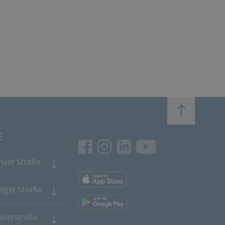
top
E
Facebook
Instagram
LinkedIn
Youtube
naer Straße
App
Downloads
iger Straße
App
Downloads
üterstraße