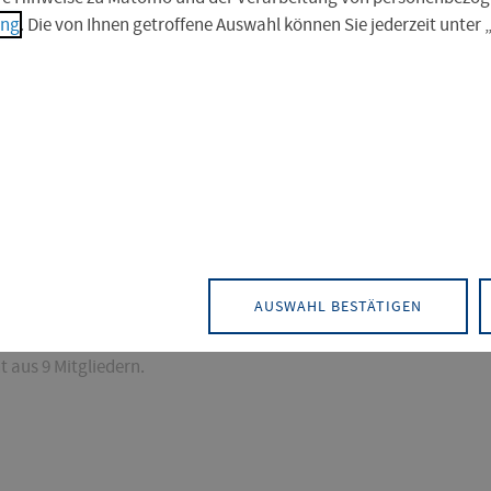
ung
. Die von Ihnen getroffene Auswahl können Sie jederzeit unter
n Seiten des
AUSWAHL BESTÄTIGEN
t aus 9 Mitgliedern.