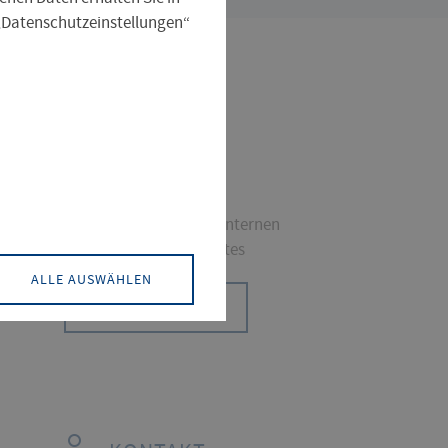
 „Datenschutzeinstellungen“
INTERNER
BEREICH
Hier gelangen Sie zum internen
Bereich des Personalrates
ALLE AUSWÄHLEN
HIER ENTLANG