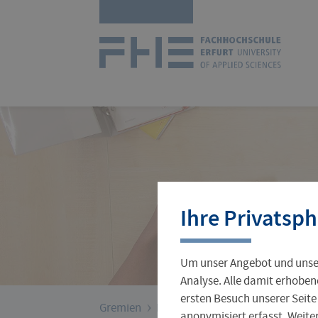
Navigation
Zur
überspringen
Startseit
Studienangebot
Forschungsprofil
International Office
Stellenangebote
Aktuelles
Ihre Privatsph
Studienorganisation
Wissenschaftlicher Nachwuchs
Incoming
Jobs für Studierende
Hochschulleitung
Um unser Angebot und unser
Gründungsservice
Verwaltung
Analyse. Alle damit erhoben
ersten Besuch unserer Seite
›
Sie
Gremien
Personalrat
anonymisiert erfasst. Weit