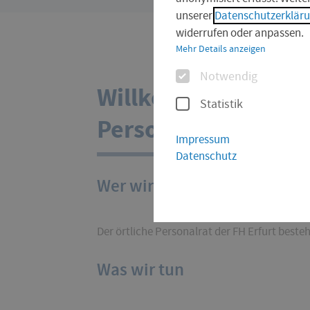
sind
unserer
Datenschutzerklär
hier:
widerrufen oder anpassen.
Mehr Details anzeigen
Optionen
Notwendig
Willkommen auf de
Statistik
Personalrates
Impressum
Datenschutz
Wer wir sind
Der örtliche Personalrat der FH Erfurt besteh
Was wir tun