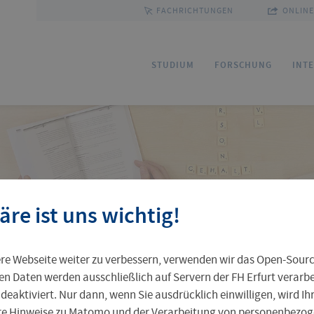
FACHRICHTUNGEN
ONLINE
e
STUDIUM
FORSCHUNG
INT
Bewerbung
Forschungsservice
Sprachenzentrum
Ihre Professur an der FH Erfurt
Fakultäten und Fachrichtungen
Ho
Fo
Pa
FU
Gr
äre ist uns wichtig!
Service und Beratung
Kommission Forschung und Transfer
Outgoing
Leben in Erfurt
Personenverzeichnis
St
Ak
Pr
In
Pr
e Webseite weiter zu verbessern, verwenden wir das Open-Sour
Weiterbildungsangebot
Zentrale Einrichtungen
Ta
Al
en Daten werden ausschließlich auf Servern der FH Erfurt verarbei
 deaktiviert. Nur dann, wenn Sie ausdrücklich einwilligen, wird I
ere Hinweise zu Matomo und der Verarbeitung von personenbezoge