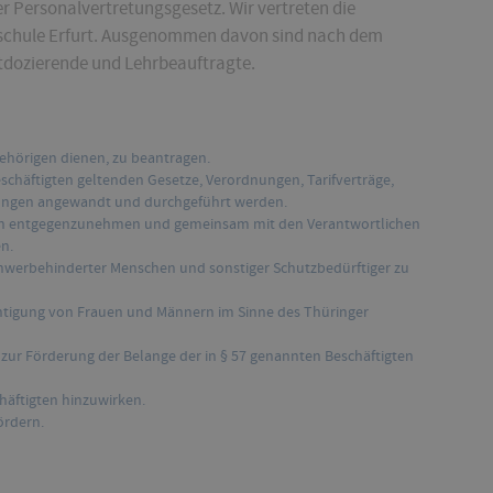
er Personalvertretungsgesetz. Wir vertreten die
chschule Erfurt. Ausgenommen davon sind nach dem
tdozierende und Lehrbeauftragte.
ehörigen dienen, zu beantragen.
eschäftigten geltenden Gesetze, Verordnungen, Tarifverträge,
ngen angewandt und durchgeführt werden.
en entgegenzunehmen und gemeinsam mit den Verantwortlichen
n.
chwerbehinderter Menschen und sonstiger Schutzbedürftiger zu
chtigung von Frauen und Männern im Sinne des Thüringer
zur Förderung der Belange der in § 57 genannten Beschäftigten
häftigten hinzuwirken.
ördern.