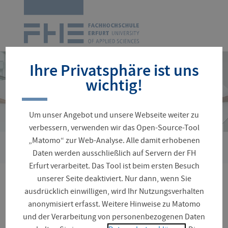
Zur
Startseite
Navigation
überspringen
Ihre Privatsphäre ist uns
wichtig!
Um unser Angebot und unsere Webseite weiter zu
verbessern, verwenden wir das Open-Source-Tool
„Matomo“ zur Web-Analyse. Alle damit erhobenen
›
Sie
Personenverzeichnis
Langenhan-Komus, Maike
Daten werden ausschließlich auf Servern der FH
sind
Erfurt verarbeitet. Das Tool ist beim ersten Besuch
hier:
unserer Seite deaktiviert. Nur dann, wenn Sie
Prof.in Dr. Maike
ausdrücklich einwilligen, wird Ihr Nutzungsverhalten
anonymisiert erfasst. Weitere Hinweise zu Matomo
Langenhan-Komus
und der Verarbeitung von personenbezogenen Daten