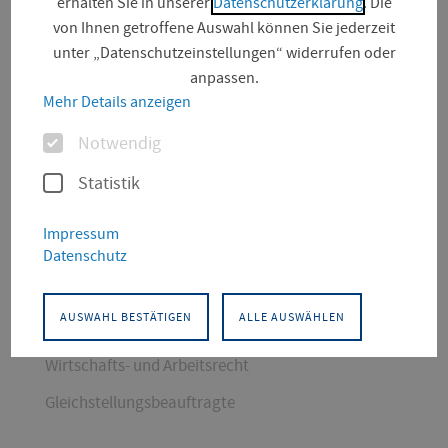
erhalten Sie in unserer
Datenschutzerklärung
. Die
von Ihnen getroffene Auswahl können Sie jederzeit
unter „Datenschutzeinstellungen“ widerrufen oder
anpassen.
Mehr Details anzeigen
Optionen
Notwendig
Statistik
Impressum
KONTAKT
Datenschutz
Wirtschaftswissenschaften
Wirtschaft-Logistik-Verkehr
AUSWAHL BESTÄTIGEN
ALLE AUSWÄHLEN
Professorin
Wirtschafts- und Arbeitsrecht
Gleichstellungsbeauftragte