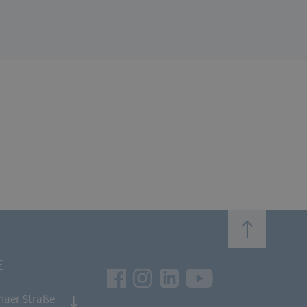
top
E
Facebook
Instagram
LinkedIn
Youtube
naer Straße