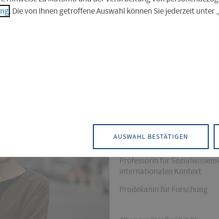
ung
. Die von Ihnen getroffene Auswahl können Sie jederzeit unter
KONTAKT
Bildung und Erziehung von Kindern
AUSWAHL BESTÄTIGEN
Sozialwissenschaften
Professorin für Sozialwissen
internationalen Kontext
Prodekanin für Forschung