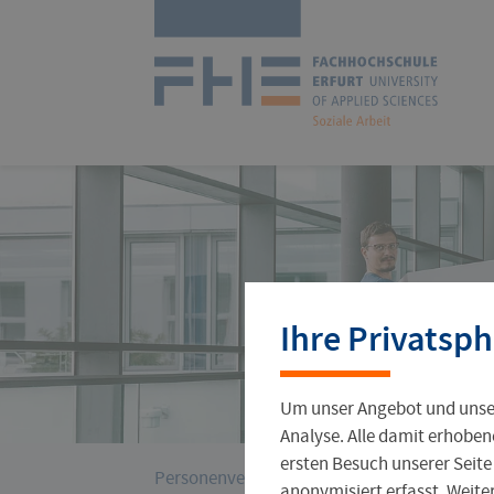
Navigation
überspringen
Zur
Startseite
Studienangebot
Forschungsprofil
International Office
Stellenangebote
Aktuelles
Ihre Privatsph
Studienorganisation
Wissenschaftlicher Nachwuchs
Incoming
Jobs für Studierende
Hochschulleitung
Um unser Angebot und unser
Gründungsservice
Verwaltung
Analyse. Alle damit erhoben
ersten Besuch unserer Seite
›
Sie
Personenverzeichnis
Muster, Viola
anonymisiert erfasst. Weit