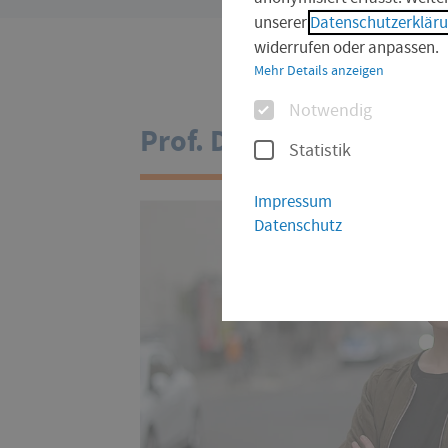
sind
unserer
Datenschutzerklär
hier:
widerrufen oder anpassen.
Mehr Details anzeigen
Optionen
Notwendig
Prof. Dr. Viola Muster
Statistik
Impressum
Datenschutz