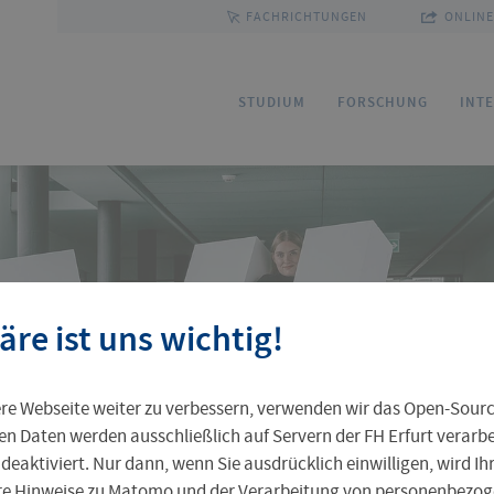
FACHRICHTUNGEN
ONLINE
STUDIUM
FORSCHUNG
INT
Bewerbung
Forschungsservice
Sprachenzentrum
Ihre Professur an der FH Erfurt
Fakultäten und Fachrichtungen
Ho
Fo
Pa
FU
Gr
äre ist uns wichtig!
Service und Beratung
Kommission Forschung und Transfer
Outgoing
Leben in Erfurt
Personenverzeichnis
St
Ak
Pr
In
Pr
e Webseite weiter zu verbessern, verwenden wir das Open-Sour
Weiterbildungsangebot
Zentrale Einrichtungen
Ta
Al
en Daten werden ausschließlich auf Servern der FH Erfurt verarbei
 deaktiviert. Nur dann, wenn Sie ausdrücklich einwilligen, wird I
ere Hinweise zu Matomo und der Verarbeitung von personenbezoge