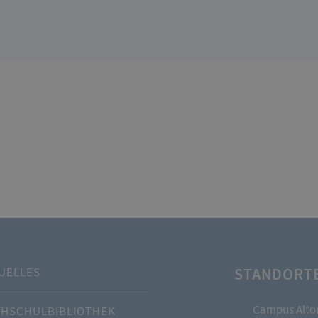
STANDORT
UELLES
Campus Alto
HSCHULBIBLIOTHEK