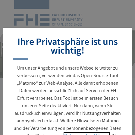
Zur
Startseite
Navigation
überspringen
Ihre Privatsphäre ist uns
wichtig!
Um unser Angebot und unsere Webseite weiter zu
verbessern, verwenden wir das Open-Source-Tool
„Matomo“ zur Web-Analyse. Alle damit erhobenen
Sie
Daten werden ausschließlich auf Servern der FH
sind
Erfurt verarbeitet. Das Tool ist beim ersten Besuch
hier:
Digitale Kita
unserer Seite deaktiviert. Nur dann, wenn Sie
ausdrücklich einwilligen, wird Ihr Nutzungsverhalten
anonymisiert erfasst. Weitere Hinweise zu Matomo
und der Verarbeitung von personenbezogenen Daten
Digitale Medien gehören längst zur Lebenswelt von